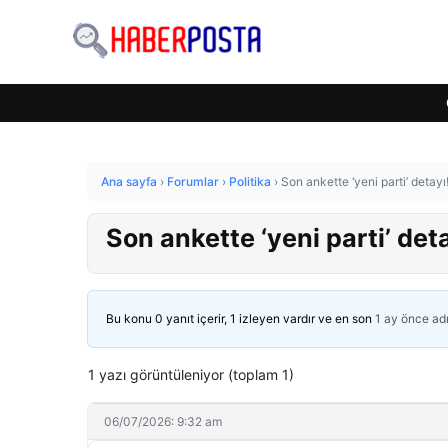
Ana sayfa
›
Forumlar
›
Politika
›
Son ankette ‘yeni parti’ detayı!
Son ankette ‘yeni parti’ detay
Bu konu 0 yanıt içerir, 1 izleyen vardır ve en son
1 ay önce
ad
1 yazı görüntüleniyor (toplam 1)
06/07/2026: 9:32 am