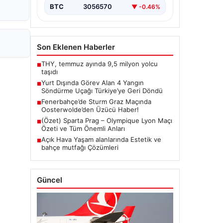
BTC
3056570
▼ -0.46%
Son Eklenen Haberler
THY, temmuz ayında 9,5 milyon yolcu
■
taşıdı
Yurt Dışında Görev Alan 4 Yangın
■
Söndürme Uçağı Türkiye’ye Geri Döndü
Fenerbahçe’de Sturm Graz Maçında
■
Oosterwolde’den Üzücü Haber!
(Özet) Sparta Prag – Olympique Lyon Maçı
■
Özeti ve Tüm Önemli Anları
Açık Hava Yaşam alanlarında Estetik ve
■
bahçe mutfağı Çözümleri
Güncel