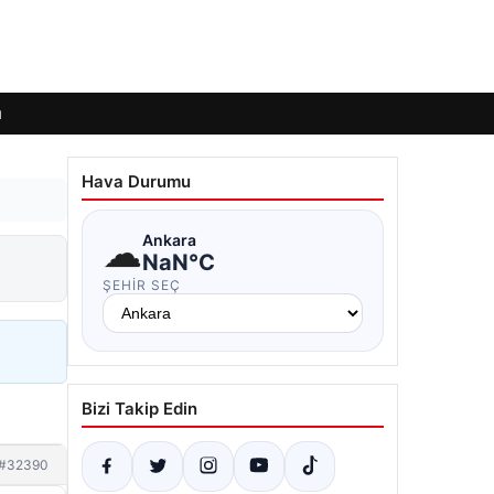
ı
Hava Durumu
☁
Ankara
NaN°C
ŞEHIR SEÇ
Bizi Takip Edin
#32390