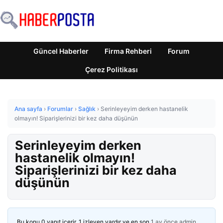
Güncel Haberler
Firma Rehberi
Forum
Çerez Politikası
Ana sayfa
›
Forumlar
›
Sağlık
›
Serinleyeyim derken hastanelik
olmayın! Siparişlerinizi bir kez daha düşünün
Serinleyeyim derken
hastanelik olmayın!
Siparişlerinizi bir kez daha
düşünün
Bu konu 0 yanıt içerir, 1 izleyen vardır ve en son
1 ay önce
admin