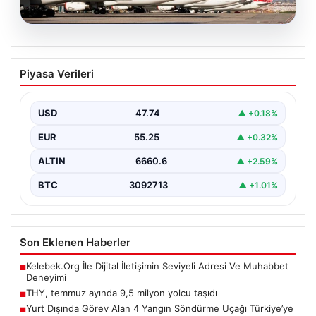
07.08.2026
THY, temmuz ayında 9,5 milyon yolcu
Piyasa Verileri
taşıdı
USD
47.74
▲ +0.18%
EUR
55.25
▲ +0.32%
ALTIN
6660.6
▲ +2.59%
BTC
3092713
▲ +1.01%
Son Eklenen Haberler
Kelebek.Org İle Dijital İletişimin Seviyeli Adresi Ve Muhabbet
■
Deneyimi
THY, temmuz ayında 9,5 milyon yolcu taşıdı
■
Yurt Dışında Görev Alan 4 Yangın Söndürme Uçağı Türkiye’ye
■