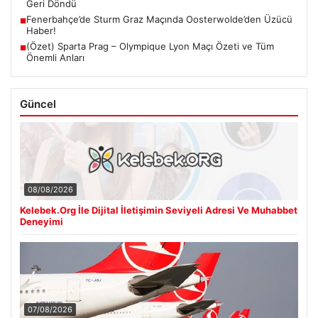
Geri Döndü
Fenerbahçe’de Sturm Graz Maçında Oosterwolde’den Üzücü
■
Haber!
(Özet) Sparta Prag – Olympique Lyon Maçı Özeti ve Tüm
■
Önemli Anları
Güncel
08/08/2026
Kelebek.Org İle Dijital İletişimin Seviyeli Adresi Ve Muhabbet
Deneyimi
07/08/2026