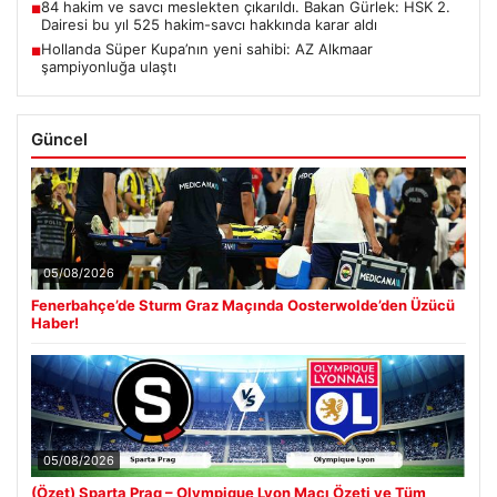
84 hakim ve savcı meslekten çıkarıldı. Bakan Gürlek: HSK 2.
■
Dairesi bu yıl 525 hakim-savcı hakkında karar aldı
Hollanda Süper Kupa’nın yeni sahibi: AZ Alkmaar
■
şampiyonluğa ulaştı
Güncel
05/08/2026
Fenerbahçe’de Sturm Graz Maçında Oosterwolde’den Üzücü
Haber!
05/08/2026
(Özet) Sparta Prag – Olympique Lyon Maçı Özeti ve Tüm