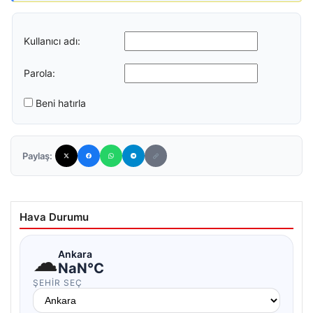
Kullanıcı adı:
Parola:
Beni hatırla
Paylaş:
Hava Durumu
☁
Ankara
NaN°C
ŞEHIR SEÇ