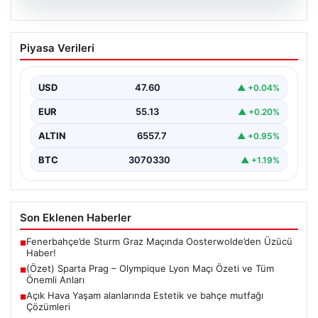
05.08.2026
(Özet) Sparta Prag – Olympique Lyon
Piyasa Verileri
Maçı Özeti ve Tüm Önemli Anları
USD
47.60
▲ +0.04%
EUR
55.13
▲ +0.20%
ALTIN
6557.7
▲ +0.95%
BTC
3070330
▲ +1.19%
Son Eklenen Haberler
Fenerbahçe’de Sturm Graz Maçında Oosterwolde’den Üzücü
■
Haber!
(Özet) Sparta Prag – Olympique Lyon Maçı Özeti ve Tüm
■
Önemli Anları
Açık Hava Yaşam alanlarında Estetik ve bahçe mutfağı
■
Çözümleri