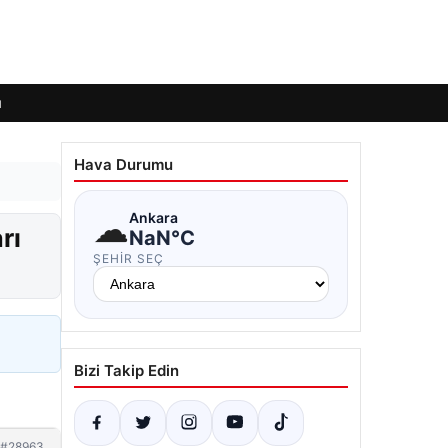
ı
Hava Durumu
☁
Ankara
rı
NaN°C
ŞEHIR SEÇ
Bizi Takip Edin
#28963