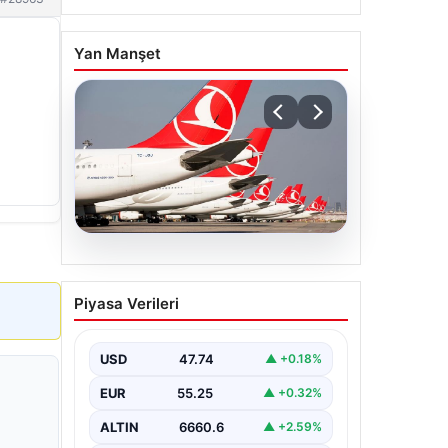
Yan Manşet
07.08.2026
THY, temmuz ayında 9,5
Piyasa Verileri
milyon yolcu taşıdı
USD
47.74
▲ +0.18%
EUR
55.25
▲ +0.32%
ALTIN
6660.6
▲ +2.59%