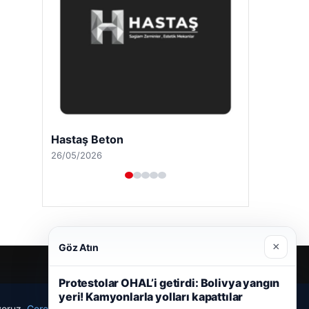
Hastaş Beton
26/05/2026
×
Göz Atın
Protestolar OHAL’i getirdi: Bolivya yangın
yeri! Kamyonlarla yolları kapattılar
ıyoruz.
Çerez Politikamız
Reddet
Kabul Et