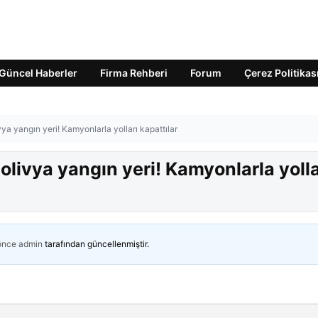
Güncel Haberler
Firma Rehberi
Forum
Çerez Politikas
vya yangın yeri! Kamyonlarla yolları kapattılar
Bolivya yangın yeri! Kamyonlarla yolla
 önce
admin
tarafından güncellenmiştir.