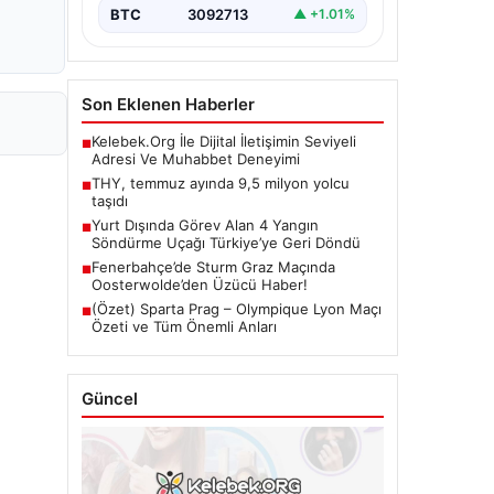
BTC
3092713
▲ +1.01%
Son Eklenen Haberler
Kelebek.Org İle Dijital İletişimin Seviyeli
■
Adresi Ve Muhabbet Deneyimi
THY, temmuz ayında 9,5 milyon yolcu
■
taşıdı
Yurt Dışında Görev Alan 4 Yangın
■
Söndürme Uçağı Türkiye’ye Geri Döndü
Fenerbahçe’de Sturm Graz Maçında
■
Oosterwolde’den Üzücü Haber!
(Özet) Sparta Prag – Olympique Lyon Maçı
■
Özeti ve Tüm Önemli Anları
Güncel