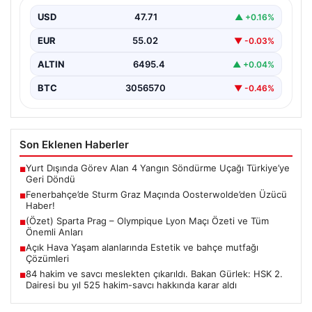
Futbolseverler, Şampiyonlar Ligi 3. ön eleme turunda
gerçekleşen heyecan dolu mücadelede Fenerbahçe'nin
USD
47.71
▲ +0.16%
Sturm Graz…
EUR
55.02
▼ -0.03%
ALTIN
6495.4
▲ +0.04%
BTC
3056570
▼ -0.46%
Son Eklenen Haberler
Yurt Dışında Görev Alan 4 Yangın Söndürme Uçağı Türkiye’ye
■
Geri Döndü
Fenerbahçe’de Sturm Graz Maçında Oosterwolde’den Üzücü
■
Haber!
(Özet) Sparta Prag – Olympique Lyon Maçı Özeti ve Tüm
■
Önemli Anları
Açık Hava Yaşam alanlarında Estetik ve bahçe mutfağı
■
Çözümleri
84 hakim ve savcı meslekten çıkarıldı. Bakan Gürlek: HSK 2.
■
Dairesi bu yıl 525 hakim-savcı hakkında karar aldı