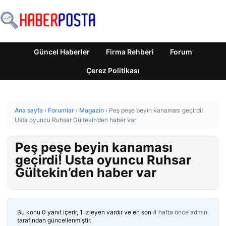
Güncel Haberler
Firma Rehberi
Forum
Çerez Politikası
Ana sayfa
›
Forumlar
›
Magazin
›
Peş peşe beyin kanaması geçirdi!
Usta oyuncu Ruhsar Gültekin’den haber var
Peş peşe beyin kanaması
geçirdi! Usta oyuncu Ruhsar
Gültekin’den haber var
Bu konu 0 yanıt içerir, 1 izleyen vardır ve en son
4 hafta önce
admin
tarafından güncellenmiştir.