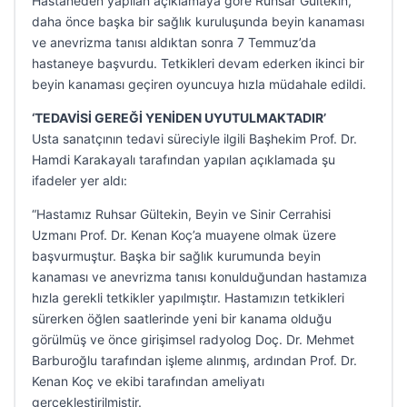
Hastaneden yapılan açıklamaya göre Ruhsar Gültekin,
daha önce başka bir sağlık kuruluşunda beyin kanaması
ve anevrizma tanısı aldıktan sonra 7 Temmuz’da
hastaneye başvurdu. Tetkikleri devam ederken ikinci bir
beyin kanaması geçiren oyuncuya hızla müdahale edildi.
‘TEDAVİSİ GEREĞİ YENİDEN UYUTULMAKTADIR’
Usta sanatçının tedavi süreciyle ilgili Başhekim Prof. Dr.
Hamdi Karakayalı tarafından yapılan açıklamada şu
ifadeler yer aldı:
“Hastamız Ruhsar Gültekin, Beyin ve Sinir Cerrahisi
Uzmanı Prof. Dr. Kenan Koç’a muayene olmak üzere
başvurmuştur. Başka bir sağlık kurumunda beyin
kanaması ve anevrizma tanısı konulduğundan hastamıza
hızla gerekli tetkikler yapılmıştır. Hastamızın tetkikleri
sürerken öğlen saatlerinde yeni bir kanama olduğu
görülmüş ve önce girişimsel radyolog Doç. Dr. Mehmet
Barburoğlu tarafından işleme alınmış, ardından Prof. Dr.
Kenan Koç ve ekibi tarafından ameliyatı
gerçekleştirilmiştir.