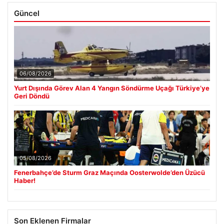
Güncel
06/08/2026
Yurt Dışında Görev Alan 4 Yangın Söndürme Uçağı Türkiye’ye
Geri Döndü
05/08/2026
Fenerbahçe’de Sturm Graz Maçında Oosterwolde’den Üzücü
Haber!
Son Eklenen Firmalar