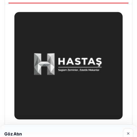
Enes Kaplan Avukatlık Bürosu
×
Göz Atın