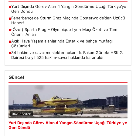
Yurt Dışında Görev Alan 4 Yangın Söndürme Uçağı Türkiye’ye
■
Geri Döndü
Fenerbahçe’de Sturm Graz Maçında Oosterwolde’den Üzücü
■
Haber!
(Özet) Sparta Prag – Olympique Lyon Maçı Özeti ve Tüm
■
Önemli Anları
Açık Hava Yaşam alanlarında Estetik ve bahçe mutfağı
■
Çözümleri
84 hakim ve savcı meslekten çıkarıldı. Bakan Gürlek: HSK 2.
■
Dairesi bu yıl 525 hakim-savcı hakkında karar aldı
Güncel
06/08/2026
Yurt Dışında Görev Alan 4 Yangın Söndürme Uçağı Türkiye’ye
Geri Döndü