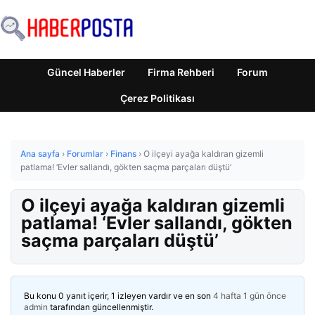
Güncel Haberler
Firma Rehberi
Forum
Çerez Politikası
Ana sayfa
›
Forumlar
›
Finans
›
O ilçeyi ayağa kaldıran gizemli
patlama! ‘Evler sallandı, gökten saçma parçaları düştü’
O ilçeyi ayağa kaldıran gizemli
patlama! ‘Evler sallandı, gökten
saçma parçaları düştü’
Bu konu 0 yanıt içerir, 1 izleyen vardır ve en son
4 hafta 1 gün önce
admin
tarafından güncellenmiştir.