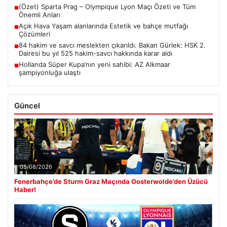
(Özet) Sparta Prag – Olympique Lyon Maçı Özeti ve Tüm
■
Önemli Anları
Açık Hava Yaşam alanlarında Estetik ve bahçe mutfağı
■
Çözümleri
84 hakim ve savcı meslekten çıkarıldı. Bakan Gürlek: HSK 2.
■
Dairesi bu yıl 525 hakim-savcı hakkında karar aldı
Hollanda Süper Kupa’nın yeni sahibi: AZ Alkmaar
■
şampiyonluğa ulaştı
Güncel
05/08/2026
Fenerbahçe’de Sturm Graz Maçında Oosterwolde’den Üzücü
Haber!