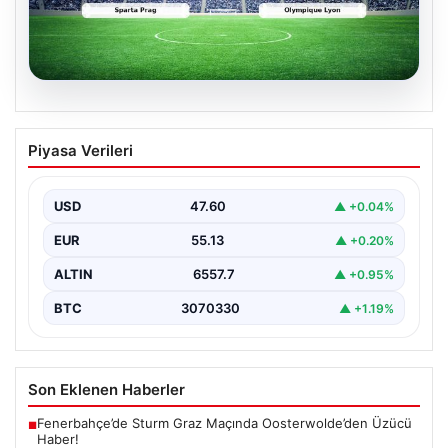
05.08.2026
(Özet) Sparta Prag – Olympique Lyon
Piyasa Verileri
Maçı Özeti ve Tüm Önemli Anları
USD
47.60
▲ +0.04%
EUR
55.13
▲ +0.20%
ALTIN
6557.7
▲ +0.95%
BTC
3070330
▲ +1.19%
Son Eklenen Haberler
Fenerbahçe’de Sturm Graz Maçında Oosterwolde’den Üzücü
■
Haber!