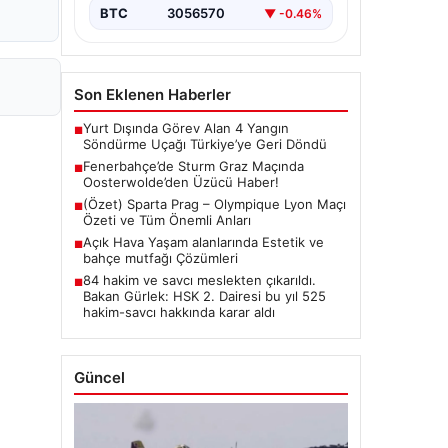
BTC
3056570
▼ -0.46%
Son Eklenen Haberler
Yurt Dışında Görev Alan 4 Yangın
■
Söndürme Uçağı Türkiye’ye Geri Döndü
Fenerbahçe’de Sturm Graz Maçında
■
Oosterwolde’den Üzücü Haber!
(Özet) Sparta Prag – Olympique Lyon Maçı
■
Özeti ve Tüm Önemli Anları
Açık Hava Yaşam alanlarında Estetik ve
■
bahçe mutfağı Çözümleri
84 hakim ve savcı meslekten çıkarıldı.
■
Bakan Gürlek: HSK 2. Dairesi bu yıl 525
hakim-savcı hakkında karar aldı
Güncel