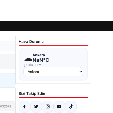
ı
Hava Durumu
☁
Ankara
NaN°C
ŞEHIR SEÇ
Bizi Takip Edin
#32678