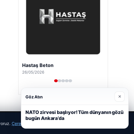
Hastaş Beton
26/05/2026
×
Göz Atın
NATO zirvesi başlıyor! Tüm dünyanın gözü
bugün Ankara’da
ıyoruz.
Çerez Politikamız
Reddet
Kabul Et