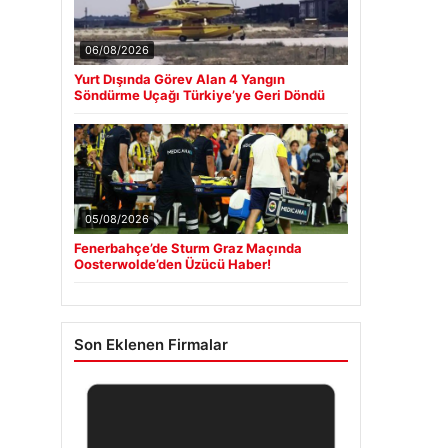
06/08/2026
Yurt Dışında Görev Alan 4 Yangın
Söndürme Uçağı Türkiye’ye Geri Döndü
05/08/2026
Fenerbahçe’de Sturm Graz Maçında
Oosterwolde’den Üzücü Haber!
Son Eklenen Firmalar