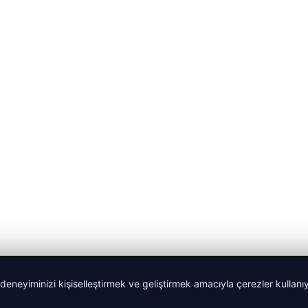
 deneyiminizi kişiselleştirmek ve geliştirmek amacıyla çerezler kullan
malta work and study
|
lemagrup.com.tr