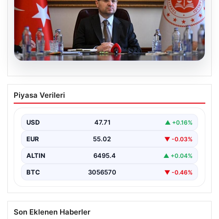
04.08.2026
84 hakim ve savcı meslekten çıkarıldı.
Piyasa Verileri
Bakan Gürlek: HSK 2. Dairesi bu yıl 525
hakim-savcı hakkında karar aldı
USD
47.71
▲ +0.16%
EUR
55.02
▼ -0.03%
ALTIN
6495.4
▲ +0.04%
BTC
3056570
▼ -0.46%
Son Eklenen Haberler