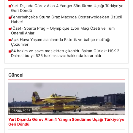
Yurt Dışında Görev Alan 4 Yangın Söndürme Uçağı Türkiye’ye
■
Geri Döndü
Fenerbahçe’de Sturm Graz Maçında Oosterwolde’den Üzücü
■
Haber!
(Özet) Sparta Prag – Olympique Lyon Maçı Özeti ve Tüm
■
Önemli Anları
Açık Hava Yaşam alanlarında Estetik ve bahçe mutfağı
■
Çözümleri
84 hakim ve savcı meslekten çıkarıldı. Bakan Gürlek: HSK 2.
■
Dairesi bu yıl 525 hakim-savcı hakkında karar aldı
Güncel
06/08/2026
Yurt Dışında Görev Alan 4 Yangın Söndürme Uçağı Türkiye’ye
Geri Döndü