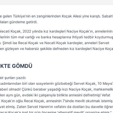
 gelen Türkiye’nin en zenginlerinden Koçak Ailesi yine karıştı. Sabah
diaları gündeme getirdi.
Necati Koçak, 2022 yılında kız kardeşleri Naciye Koçak’ın, annelerinin
elerinin tüm mal varlığı ve banka hesaplarına ihtiyati tedbir koydurmuş
ı. Şimdi ise Recai Koçak ve Necati Koçak kardeşler, anneleri Servet
en gizleyen ve habersiz şekilde defneden kız kardeşleri Naciye Koça
İKTE GÖMDÜ
r şunları yazdı:
kadınlarından biri olan sosyetenin gözbebeği Servet Koçak, 10 Mayıs’
haberi olmadı! Çünkü beraber yaşadığı kızı Naciye Koçak, mahkemeli
 aynı gün, evdeki iki çalışanıyla birlikte annesini defnetmiş! Vefat
Koçak’ın oğlu Recai Koçak, annesinin 7’sinde mevlit okutmak istemiş
vet etmiş. Zaten Servet Hanım’ın vefatını da dostları bu davetle öğre
ai Koçak’a inat bir gün öncesine ‘alternatif mevlit’ organize etmiş.”