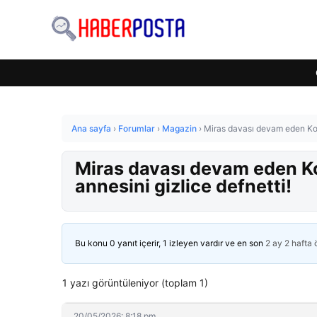
Ana sayfa
›
Forumlar
›
Magazin
›
Miras davası devam eden Koça
Miras davası devam eden Ko
annesini gizlice defnetti!
Bu konu 0 yanıt içerir, 1 izleyen vardır ve en son
2 ay 2 hafta
1 yazı görüntüleniyor (toplam 1)
20/05/2026: 8:18 pm