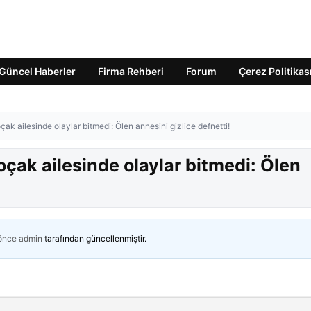
Güncel Haberler
Firma Rehberi
Forum
Çerez Politikas
k ailesinde olaylar bitmedi: Ölen annesini gizlice defnetti!
çak ailesinde olaylar bitmedi: Ölen
 önce
admin
tarafından güncellenmiştir.