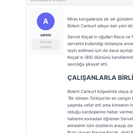
Miras kavgalarıyla sık sık gündeme
A
Bülent Cankurt aileye dair yeni id
admin
Servet Koçak’ın oğulları Recai ve 
Anahtar
servetini kullandığı iddiasıyla ann
yönetici
tayin edilmesi için de dava açmışt
Koçak’ın (89) ölümünü kendilerind
savcılığa şikayet etti.
ÇALIŞANLARLA BİRL
Bülent Cankurt köşesinde olaya dai
“Bir dönem Türkiye’nin en zengin 
yaşında vefat etti ama kimsenin 
olduğu kardeşlerine haber vermeden
haberini sonradan öğrenen Servet 
annesinin tüm dostlarını arayıp da
Bunu duyan Naciye Koçak, abisi Rec