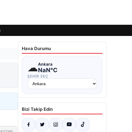
ı
Hava Durumu
☁
Ankara
NaN°C
ŞEHIR SEÇ
Bizi Takip Edin
#22391