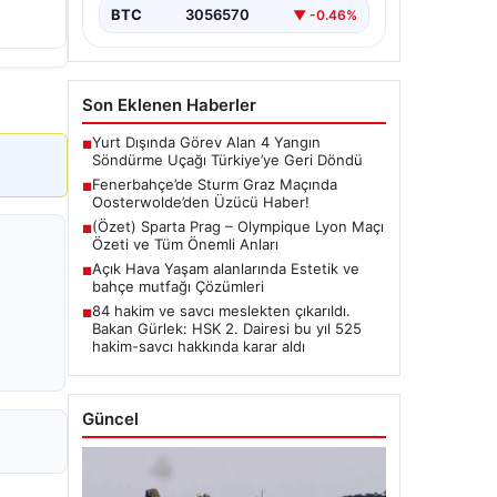
BTC
3056570
▼ -0.46%
Son Eklenen Haberler
Yurt Dışında Görev Alan 4 Yangın
■
Söndürme Uçağı Türkiye’ye Geri Döndü
Fenerbahçe’de Sturm Graz Maçında
■
Oosterwolde’den Üzücü Haber!
(Özet) Sparta Prag – Olympique Lyon Maçı
■
Özeti ve Tüm Önemli Anları
Açık Hava Yaşam alanlarında Estetik ve
■
bahçe mutfağı Çözümleri
84 hakim ve savcı meslekten çıkarıldı.
■
Bakan Gürlek: HSK 2. Dairesi bu yıl 525
hakim-savcı hakkında karar aldı
Güncel