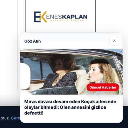
×
Göz Atın
Enes Kaplan Avukatlık Bürosu
28/04/2026
Güncel Haberler
Miras davası devam eden Koçak ailesinde
olaylar bitmedi: Ölen annesini gizlice
defnetti!
ıyoruz.
Çerez Politikamız
Reddet
Kabul Et