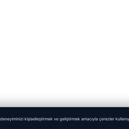
 deneyiminizi kişiselleştirmek ve geliştirmek amacıyla çerezler kullan
malta work and study
|
lemagrup.com.tr