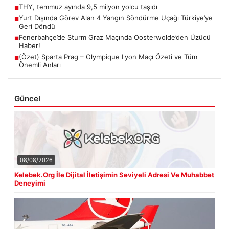
THY, temmuz ayında 9,5 milyon yolcu taşıdı
■
Yurt Dışında Görev Alan 4 Yangın Söndürme Uçağı Türkiye’ye
■
Geri Döndü
Fenerbahçe’de Sturm Graz Maçında Oosterwolde’den Üzücü
■
Haber!
(Özet) Sparta Prag – Olympique Lyon Maçı Özeti ve Tüm
■
Önemli Anları
Güncel
08/08/2026
Kelebek.Org İle Dijital İletişimin Seviyeli Adresi Ve Muhabbet
Deneyimi