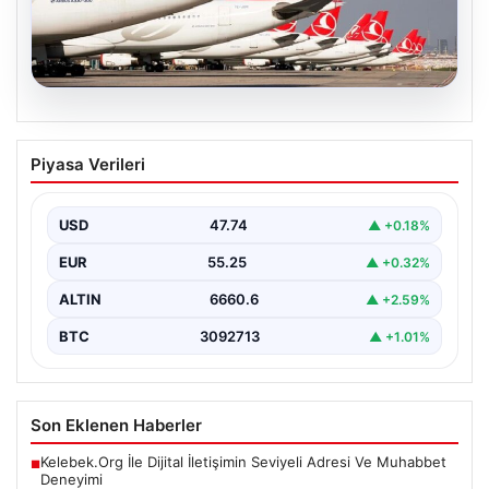
07.08.2026
THY, temmuz ayında 9,5 milyon yolcu
Piyasa Verileri
taşıdı
USD
47.74
▲ +0.18%
EUR
55.25
▲ +0.32%
ALTIN
6660.6
▲ +2.59%
BTC
3092713
▲ +1.01%
Son Eklenen Haberler
Kelebek.Org İle Dijital İletişimin Seviyeli Adresi Ve Muhabbet
■
Deneyimi