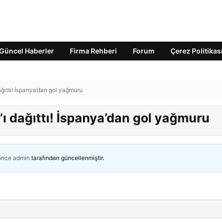
Güncel Haberler
Firma Rehberi
Forum
Çerez Politikas
ağıttı! İspanya’dan gol yağmuru
ı dağıttı! İspanya’dan gol yağmuru
 önce
admin
tarafından güncellenmiştir.