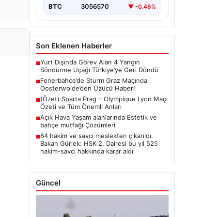
BTC
3056570
▼ -0.46%
Son Eklenen Haberler
Yurt Dışında Görev Alan 4 Yangın
■
Söndürme Uçağı Türkiye’ye Geri Döndü
Fenerbahçe’de Sturm Graz Maçında
■
Oosterwolde’den Üzücü Haber!
(Özet) Sparta Prag – Olympique Lyon Maçı
■
Özeti ve Tüm Önemli Anları
Açık Hava Yaşam alanlarında Estetik ve
■
bahçe mutfağı Çözümleri
84 hakim ve savcı meslekten çıkarıldı.
■
Bakan Gürlek: HSK 2. Dairesi bu yıl 525
hakim-savcı hakkında karar aldı
Güncel