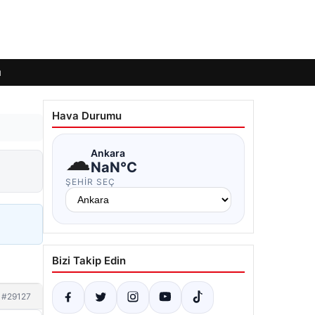
ı
Hava Durumu
☁
Ankara
NaN°C
ŞEHIR SEÇ
Bizi Takip Edin
#29127