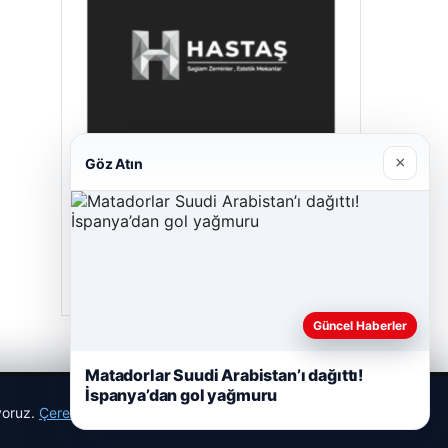
×
Göz Atın
Enes Kaplan Avukatlık Bürosu
28/04/2026
Güncel Haberler
Matadorlar Suudi Arabistan’ı dağıttı!
İspanya’dan gol yağmuru
ıyoruz.
Çerez Politikamız
Reddet
Kabul Et