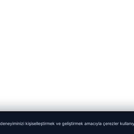
 deneyiminizi kişiselleştirmek ve geliştirmek amacıyla çerezler kullan
malta work and study
|
lemagrup.com.tr