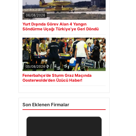
06/08/2026
Yurt Dışında Görev Alan 4 Yangın
Söndürme Uçağı Türkiye’ye Geri Döndü
05/08/2026
Fenerbahçe’de Sturm Graz Maçında
Oosterwolde’den Üzücü Haber!
Son Eklenen Firmalar