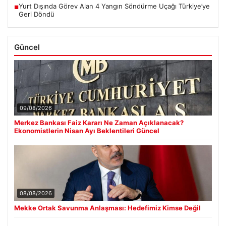
Yurt Dışında Görev Alan 4 Yangın Söndürme Uçağı Türkiye’ye
■
Geri Döndü
Güncel
09/08/2026
Merkez Bankası Faiz Kararı Ne Zaman Açıklanacak?
Ekonomistlerin Nisan Ayı Beklentileri Güncel
08/08/2026
Mekke Ortak Savunma Anlaşması: Hedefimiz Kimse Değil