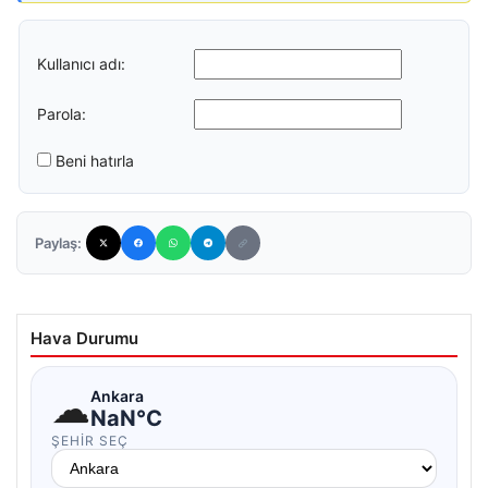
Kullanıcı adı:
Parola:
Beni hatırla
Paylaş:
Hava Durumu
☁
Ankara
NaN°C
ŞEHIR SEÇ