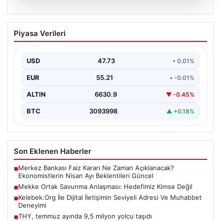
08.08.2026
Mekke Ortak Savunma Anlaşması:
Piyasa Verileri
Hedefimiz Kimse Değil
Dışişleri Bakanı Hakan Fidan, Mekke Ortak Savunma
Anlaşması hakkında yaptığı açıklamada, bu
USD
47.73
• 0.01%
düzenlemenin herhangi…
EUR
55.21
• -0.01%
ALTIN
6630.9
▼ -0.45%
BTC
3093998
▲ +0.18%
Son Eklenen Haberler
Merkez Bankası Faiz Kararı Ne Zaman Açıklanacak?
■
Ekonomistlerin Nisan Ayı Beklentileri Güncel
Mekke Ortak Savunma Anlaşması: Hedefimiz Kimse Değil
■
Kelebek.Org İle Dijital İletişimin Seviyeli Adresi Ve Muhabbet
■
Deneyimi
THY, temmuz ayında 9,5 milyon yolcu taşıdı
■