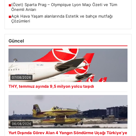
(Özet) Sparta Prag – Olympique Lyon Maçı Özeti ve Tüm
■
Önemli Anları
Açık Hava Yaşam alanlarında Estetik ve bahçe mutfağı
■
Çözümleri
Güncel
07/08/2026
THY, temmuz ayında 9,5 milyon yolcu taşıdı
06/08/2026
Yurt Dışında Görev Alan 4 Yangın Söndürme Uçağı Türkiye’ye