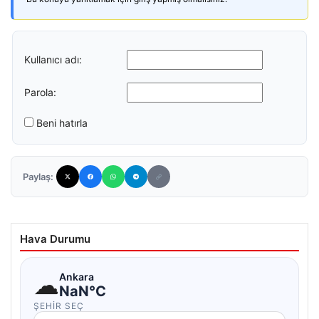
Kullanıcı adı:
Parola:
Beni hatırla
Paylaş:
Hava Durumu
☁
Ankara
NaN°C
ŞEHIR SEÇ