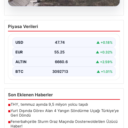
05.08.2026
Fenerbahçe’de Sturm Graz Maçında
Piyasa Verileri
Oosterwolde’den Üzücü Haber!
Futbolseverler, Şampiyonlar Ligi 3. ön eleme turunda
gerçekleşen heyecan dolu mücadelede Fenerbahçe'nin
USD
47.74
▲ +0.18%
Sturm Graz…
EUR
55.25
▲ +0.32%
ALTIN
6660.6
▲ +2.59%
BTC
3092713
▲ +1.01%
Son Eklenen Haberler
THY, temmuz ayında 9,5 milyon yolcu taşıdı
■
Yurt Dışında Görev Alan 4 Yangın Söndürme Uçağı Türkiye’ye
■
Geri Döndü
Fenerbahçe’de Sturm Graz Maçında Oosterwolde’den Üzücü
■
Haber!