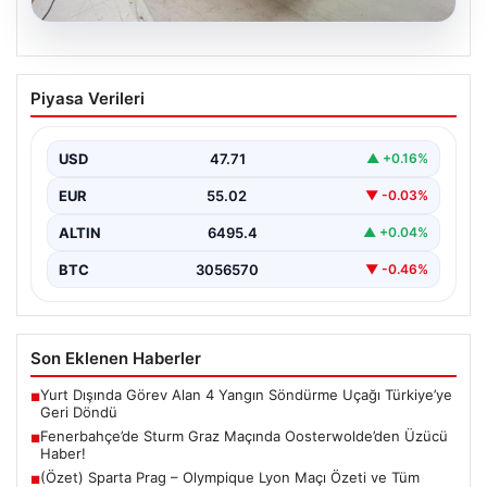
04.08.2026
Açık Hava Yaşam alanlarında Estetik ve
Piyasa Verileri
bahçe mutfağı Çözümleri
Günümüz dünyasında dış mekan yaşam alanları, evlerin
en popüler alanlarından parçası haline gelmiştir.
USD
47.71
▲ +0.16%
Bahçeyle…
EUR
55.02
▼ -0.03%
ALTIN
6495.4
▲ +0.04%
BTC
3056570
▼ -0.46%
Son Eklenen Haberler
Yurt Dışında Görev Alan 4 Yangın Söndürme Uçağı Türkiye’ye
■
Geri Döndü
Fenerbahçe’de Sturm Graz Maçında Oosterwolde’den Üzücü
■
Haber!
(Özet) Sparta Prag – Olympique Lyon Maçı Özeti ve Tüm
■