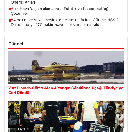
Önemli Anları
Açık Hava Yaşam alanlarında Estetik ve bahçe mutfağı
■
Çözümleri
84 hakim ve savcı meslekten çıkarıldı. Bakan Gürlek: HSK 2.
■
Dairesi bu yıl 525 hakim-savcı hakkında karar aldı
Güncel
06/08/2026
Yurt Dışında Görev Alan 4 Yangın Söndürme Uçağı Türkiye’ye
Geri Döndü
05/08/2026