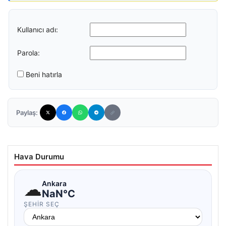
Kullanıcı adı:
Parola:
Beni hatırla
Paylaş:
Hava Durumu
☁
Ankara
NaN°C
ŞEHIR SEÇ