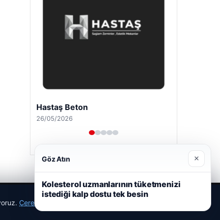
Hastaş Beton
26/05/2026
×
Göz Atın
Kolesterol uzmanlarının tüketmenizi
istediği kalp dostu tek besin
ıyoruz.
Çerez Politikamız
Reddet
Kabul Et