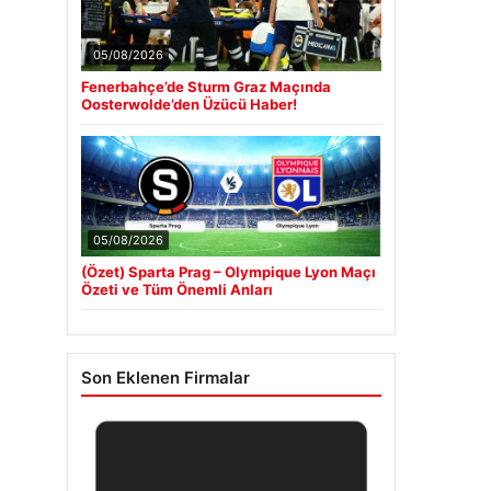
05/08/2026
Fenerbahçe’de Sturm Graz Maçında
Oosterwolde’den Üzücü Haber!
05/08/2026
(Özet) Sparta Prag – Olympique Lyon Maçı
Özeti ve Tüm Önemli Anları
Son Eklenen Firmalar