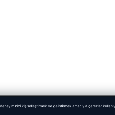
 deneyiminizi kişiselleştirmek ve geliştirmek amacıyla çerezler kullan
malta work and study
|
lemagrup.com.tr