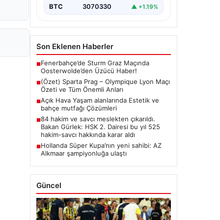
BTC
3070330
▲ +1.19%
Son Eklenen Haberler
Fenerbahçe’de Sturm Graz Maçında
■
Oosterwolde’den Üzücü Haber!
(Özet) Sparta Prag – Olympique Lyon Maçı
■
Özeti ve Tüm Önemli Anları
Açık Hava Yaşam alanlarında Estetik ve
■
bahçe mutfağı Çözümleri
84 hakim ve savcı meslekten çıkarıldı.
■
Bakan Gürlek: HSK 2. Dairesi bu yıl 525
hakim-savcı hakkında karar aldı
Hollanda Süper Kupa’nın yeni sahibi: AZ
■
Alkmaar şampiyonluğa ulaştı
Güncel