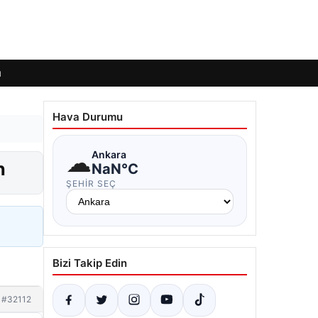
ı
Hava Durumu
☁
Ankara
n
NaN°C
ŞEHIR SEÇ
Bizi Takip Edin
#32112