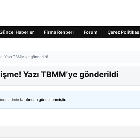
Güncel Haberler
Firma Rehberi
Forum
Çerez Politikas
işme! Yazı TBMM’ye gönderildi
 gelişme! Yazı TBMM’ye gönderildi
 önce
admin
tarafından güncellenmiştir.