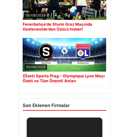
05/08/2026
Fenerbahçe’de Sturm Graz Maçında
Oosterwolde’den Üzücü Haber!
05/08/2026
(Özet) Sparta Prag – Olympique Lyon Maçı
Özeti ve Tüm Önemli Anları
Son Eklenen Firmalar