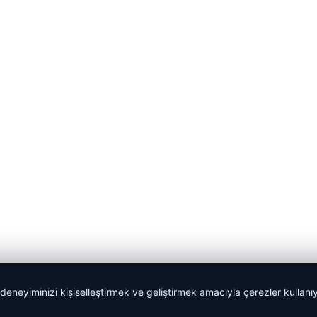
 deneyiminizi kişiselleştirmek ve geliştirmek amacıyla çerezler kullan
malta work and study
|
lemagrup.com.tr