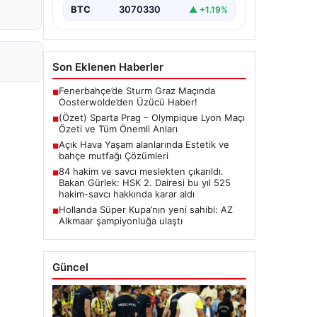
BTC
3070330
▲ +1.19%
Son Eklenen Haberler
Fenerbahçe’de Sturm Graz Maçında
■
Oosterwolde’den Üzücü Haber!
(Özet) Sparta Prag – Olympique Lyon Maçı
■
Özeti ve Tüm Önemli Anları
Açık Hava Yaşam alanlarında Estetik ve
■
bahçe mutfağı Çözümleri
84 hakim ve savcı meslekten çıkarıldı.
■
Bakan Gürlek: HSK 2. Dairesi bu yıl 525
hakim-savcı hakkında karar aldı
Hollanda Süper Kupa’nın yeni sahibi: AZ
■
Alkmaar şampiyonluğa ulaştı
Güncel