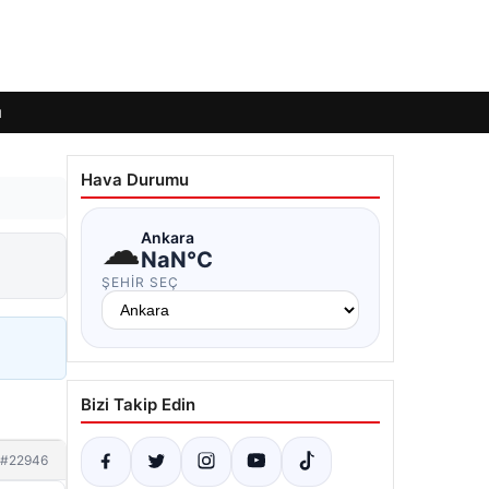
ı
Hava Durumu
☁
Ankara
NaN°C
ŞEHIR SEÇ
Bizi Takip Edin
#22946