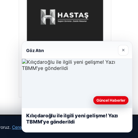
×
Göz Atın
Enes Kaplan Avukatlık Bürosu
28/04/2026
Güncel Haberler
Kılıçdaroğlu ile ilgili yeni gelişme! Yazı
TBMM’ye gönderildi
ıyoruz.
Çerez Politikamız
Reddet
Kabul Et