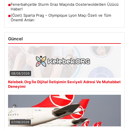
Fenerbahçe’de Sturm Graz Maçında Oosterwolde’den Üzücü
■
Haber!
(Özet) Sparta Prag – Olympique Lyon Maçı Özeti ve Tüm
■
Önemli Anları
Güncel
08/08/2026
Kelebek.Org İle Dijital İletişimin Seviyeli Adresi Ve Muhabbet
Deneyimi
07/08/2026