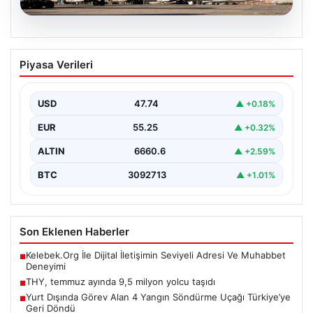
07.08.2026
THY, temmuz ayında 9,5 milyon yolcu
Piyasa Verileri
taşıdı
USD
47.74
▲ +0.18%
EUR
55.25
▲ +0.32%
ALTIN
6660.6
▲ +2.59%
BTC
3092713
▲ +1.01%
Son Eklenen Haberler
Kelebek.Org İle Dijital İletişimin Seviyeli Adresi Ve Muhabbet
■
Deneyimi
THY, temmuz ayında 9,5 milyon yolcu taşıdı
■
Yurt Dışında Görev Alan 4 Yangın Söndürme Uçağı Türkiye’ye
■
Geri Döndü