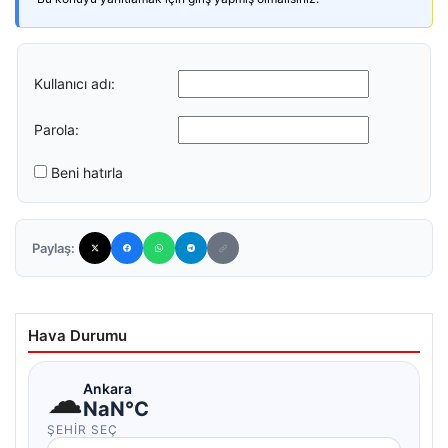
Kullanıcı adı:
Parola:
Beni hatırla
Paylaş:
Hava Durumu
☁
Ankara
NaN°C
ŞEHIR SEÇ