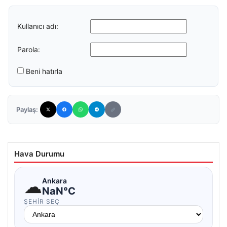
Kullanıcı adı:
Parola:
Beni hatırla
Paylaş:
Hava Durumu
☁
Ankara
NaN°C
ŞEHIR SEÇ