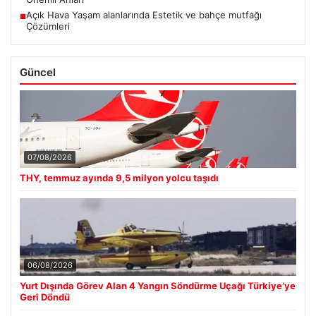
Açık Hava Yaşam alanlarında Estetik ve bahçe mutfağı
■
Çözümleri
Güncel
07/08/2026
THY, temmuz ayında 9,5 milyon yolcu taşıdı
06/08/2026
Yurt Dışında Görev Alan 4 Yangın Söndürme Uçağı Türkiye’ye
Geri Döndü