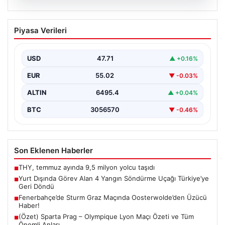
06.08.2026
Yurt Dışında Görev Alan 4 Yangın
Piyasa Verileri
Söndürme Uçağı Türkiye’ye Geri Döndü
Orman Genel Müdürlüğü tarafından yapılan açıklamaya
göre, yaz boyunca İspanya ve Fransa’da çıkan orman…
USD
47.71
▲ +0.16%
EUR
55.02
▼ -0.03%
ALTIN
6495.4
▲ +0.04%
BTC
3056570
▼ -0.46%
Son Eklenen Haberler
THY, temmuz ayında 9,5 milyon yolcu taşıdı
■
Yurt Dışında Görev Alan 4 Yangın Söndürme Uçağı Türkiye’ye
■
Geri Döndü
Fenerbahçe’de Sturm Graz Maçında Oosterwolde’den Üzücü
■
Haber!
(Özet) Sparta Prag – Olympique Lyon Maçı Özeti ve Tüm
■
Önemli Anları