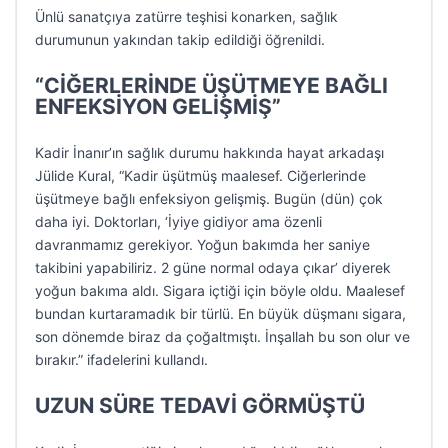
Ünlü sanatçıya zatürre teşhisi konarken, sağlık
durumunun yakından takip edildiği öğrenildi.
“CİĞERLERİNDE ÜŞÜTMEYE BAĞLI
ENFEKSİYON GELİŞMİŞ”
Kadir İnanır’ın sağlık durumu hakkında hayat arkadaşı
Jülide Kural, “Kadir üşütmüş maalesef. Ciğerlerinde
üşütmeye bağlı enfeksiyon gelişmiş. Bugün (dün) çok
daha iyi. Doktorları, ‘İyiye gidiyor ama özenli
davranmamız gerekiyor. Yoğun bakımda her saniye
takibini yapabiliriz. 2 güne normal odaya çıkar’ diyerek
yoğun bakıma aldı. Sigara içtiği için böyle oldu. Maalesef
bundan kurtaramadık bir türlü. En büyük düşmanı sigara,
son dönemde biraz da çoğaltmıştı. İnşallah bu son olur ve
bırakır.” ifadelerini kullandı.
UZUN SÜRE TEDAVİ GÖRMÜŞTÜ