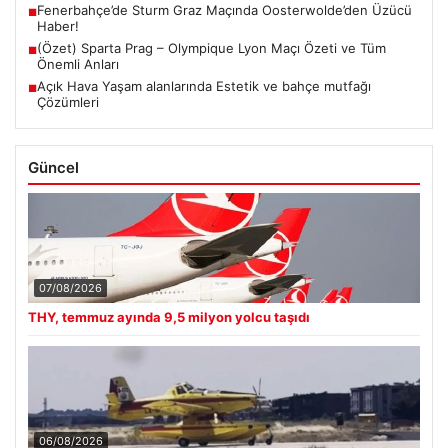
Fenerbahçe’de Sturm Graz Maçında Oosterwolde’den Üzücü
■
Haber!
(Özet) Sparta Prag – Olympique Lyon Maçı Özeti ve Tüm
■
Önemli Anları
Açık Hava Yaşam alanlarında Estetik ve bahçe mutfağı
■
Çözümleri
Güncel
07/08/2026
THY, temmuz ayında 9,5 milyon yolcu taşıdı
06/08/2026