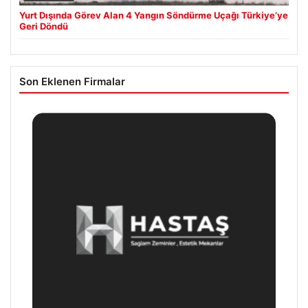
Yurt Dışında Görev Alan 4 Yangın Söndürme Uçağı Türkiye’ye
Geri Döndü
Son Eklenen Firmalar