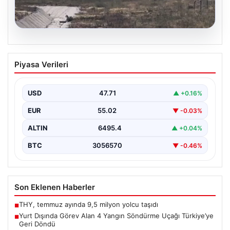
06.08.2026
Yurt Dışında Görev Alan 4 Yangın
Piyasa Verileri
Söndürme Uçağı Türkiye’ye Geri Döndü
Orman Genel Müdürlüğü tarafından yapılan açıklamaya
göre, yaz boyunca İspanya ve Fransa’da çıkan orman…
USD
47.71
▲ +0.16%
EUR
55.02
▼ -0.03%
ALTIN
6495.4
▲ +0.04%
BTC
3056570
▼ -0.46%
Son Eklenen Haberler
THY, temmuz ayında 9,5 milyon yolcu taşıdı
■
Yurt Dışında Görev Alan 4 Yangın Söndürme Uçağı Türkiye’ye
■
Geri Döndü