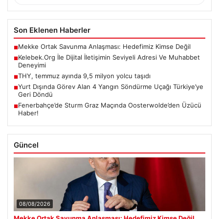
Son Eklenen Haberler
Mekke Ortak Savunma Anlaşması: Hedefimiz Kimse Değil
■
Kelebek.Org İle Dijital İletişimin Seviyeli Adresi Ve Muhabbet
■
Deneyimi
THY, temmuz ayında 9,5 milyon yolcu taşıdı
■
Yurt Dışında Görev Alan 4 Yangın Söndürme Uçağı Türkiye’ye
■
Geri Döndü
Fenerbahçe’de Sturm Graz Maçında Oosterwolde’den Üzücü
■
Haber!
Güncel
08/08/2026
Mekke Ortak Savunma Anlaşması: Hedefimiz Kimse Değil