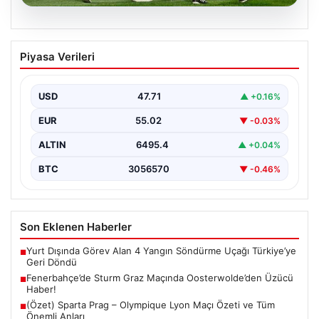
05.08.2026
Fenerbahçe’de Sturm Graz Maçında
Piyasa Verileri
Oosterwolde’den Üzücü Haber!
Futbolseverler, Şampiyonlar Ligi 3. ön eleme turunda
gerçekleşen heyecan dolu mücadelede Fenerbahçe'nin
USD
47.71
▲ +0.16%
Sturm Graz…
EUR
55.02
▼ -0.03%
ALTIN
6495.4
▲ +0.04%
BTC
3056570
▼ -0.46%
Son Eklenen Haberler
Yurt Dışında Görev Alan 4 Yangın Söndürme Uçağı Türkiye’ye
■
Geri Döndü
Fenerbahçe’de Sturm Graz Maçında Oosterwolde’den Üzücü
■
Haber!
(Özet) Sparta Prag – Olympique Lyon Maçı Özeti ve Tüm
■
Önemli Anları