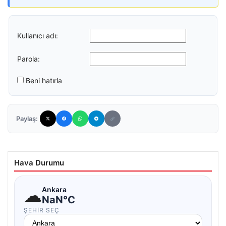
Kullanıcı adı:
Parola:
Beni hatırla
Paylaş:
Hava Durumu
☁
Ankara
NaN°C
ŞEHIR SEÇ