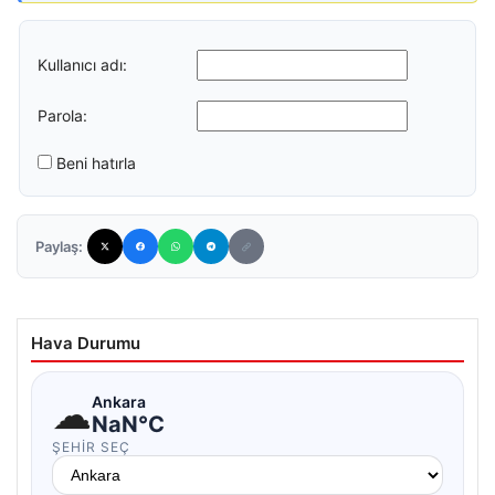
Kullanıcı adı:
Parola:
Beni hatırla
Paylaş:
Hava Durumu
☁
Ankara
NaN°C
ŞEHIR SEÇ