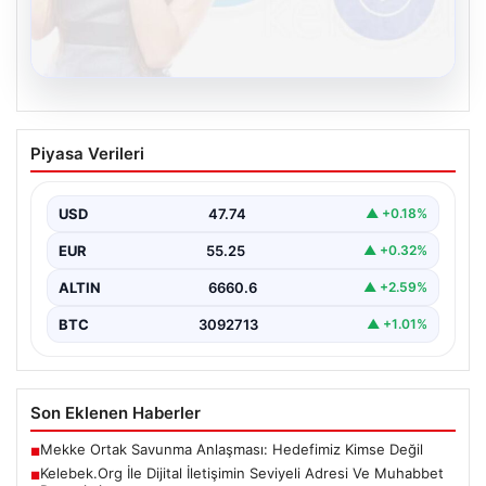
08.08.2026
Kelebek.Org İle Dijital İletişimin Seviyeli
Piyasa Verileri
Adresi Ve Muhabbet Deneyimi
İnternet ortamında bireylerin kaliteli bir biçimde bağlantı
kurması kritik bir hassasiyet taşımaktadır. Halen pek…
USD
47.74
▲ +0.18%
EUR
55.25
▲ +0.32%
ALTIN
6660.6
▲ +2.59%
BTC
3092713
▲ +1.01%
Son Eklenen Haberler
Mekke Ortak Savunma Anlaşması: Hedefimiz Kimse Değil
■
Kelebek.Org İle Dijital İletişimin Seviyeli Adresi Ve Muhabbet
■