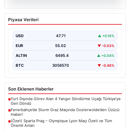
05.08.2026
Fenerbahçe’de Sturm Graz Maçında
Piyasa Verileri
Oosterwolde’den Üzücü Haber!
Futbolseverler, Şampiyonlar Ligi 3. ön eleme turunda
gerçekleşen heyecan dolu mücadelede Fenerbahçe'nin
USD
47.71
▲ +0.16%
Sturm Graz…
EUR
55.02
▼ -0.03%
ALTIN
6495.4
▲ +0.04%
BTC
3056570
▼ -0.46%
Son Eklenen Haberler
Yurt Dışında Görev Alan 4 Yangın Söndürme Uçağı Türkiye’ye
■
Geri Döndü
Fenerbahçe’de Sturm Graz Maçında Oosterwolde’den Üzücü
■
Haber!
(Özet) Sparta Prag – Olympique Lyon Maçı Özeti ve Tüm
■
Önemli Anları