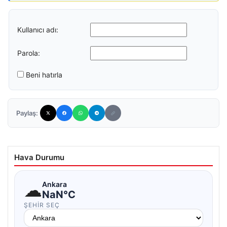
Kullanıcı adı:
Parola:
Beni hatırla
Paylaş:
Hava Durumu
☁
Ankara
NaN°C
ŞEHIR SEÇ