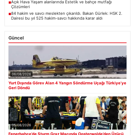
Açık Hava Yaşam alanlarında Estetik ve bahçe mutfağı
■
Çözümleri
84 hakim ve savcı meslekten çıkarıldı. Bakan Gürlek: HSK 2.
■
Dairesi bu yıl 525 hakim-savcı hakkında karar aldı
Güncel
06/08/2026
Yurt Dışında Görev Alan 4 Yangın Söndürme Uçağı Türkiye’ye
Geri Döndü
05/08/2026
Fenerbahçe’de Sturm Graz Maçında Oosterwolde’den Üzücü