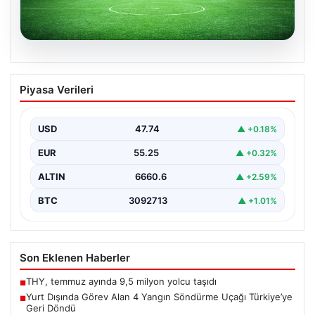
05.08.2026
(Özet) Sparta Prag – Olympique Lyon
Piyasa Verileri
Maçı Özeti ve Tüm Önemli Anları
USD
47.74
▲ +0.18%
EUR
55.25
▲ +0.32%
ALTIN
6660.6
▲ +2.59%
BTC
3092713
▲ +1.01%
Son Eklenen Haberler
THY, temmuz ayında 9,5 milyon yolcu taşıdı
■
Yurt Dışında Görev Alan 4 Yangın Söndürme Uçağı Türkiye’ye
■
Geri Döndü