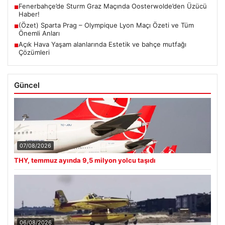
Fenerbahçe’de Sturm Graz Maçında Oosterwolde’den Üzücü
■
Haber!
(Özet) Sparta Prag – Olympique Lyon Maçı Özeti ve Tüm
■
Önemli Anları
Açık Hava Yaşam alanlarında Estetik ve bahçe mutfağı
■
Çözümleri
Güncel
07/08/2026
THY, temmuz ayında 9,5 milyon yolcu taşıdı
06/08/2026