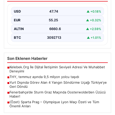
USD
47.74
▲ +0.18%
EUR
55.25
▲ +0.32%
ALTIN
6660.6
▲ +2.59%
BTC
3092713
▲ +1.01%
Son Eklenen Haberler
Kelebek.Org İle Dijital İletişimin Seviyeli Adresi Ve Muhabbet
■
Deneyimi
THY, temmuz ayında 9,5 milyon yolcu taşıdı
■
Yurt Dışında Görev Alan 4 Yangın Söndürme Uçağı Türkiye’ye
■
Geri Döndü
Fenerbahçe’de Sturm Graz Maçında Oosterwolde’den Üzücü
■
Haber!
(Özet) Sparta Prag – Olympique Lyon Maçı Özeti ve Tüm
■
Önemli Anları