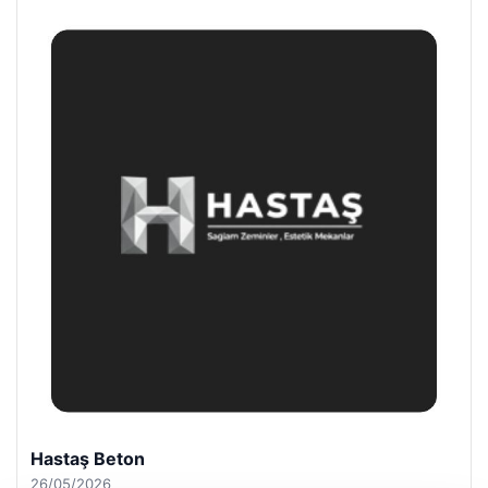
Enes Kaplan Avukatlık Bürosu
28/04/2026