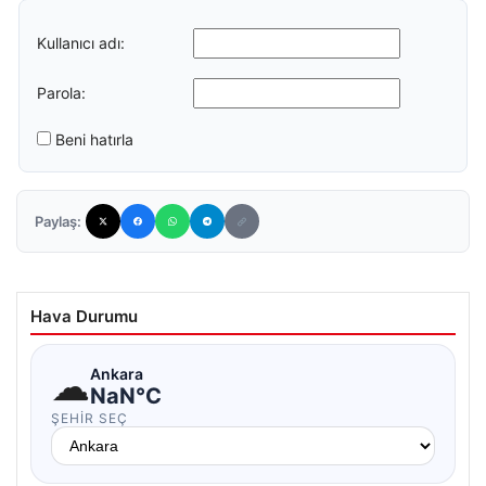
Kullanıcı adı:
Parola:
Beni hatırla
Paylaş:
Hava Durumu
☁
Ankara
NaN°C
ŞEHIR SEÇ