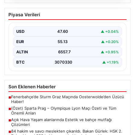
05.08.2026
(Özet) Sparta Prag – Olympique Lyon
Piyasa Verileri
Maçı Özeti ve Tüm Önemli Anları
USD
47.60
▲ +0.04%
EUR
55.13
▲ +0.20%
ALTIN
6557.7
▲ +0.95%
BTC
3070330
▲ +1.19%
Son Eklenen Haberler
Fenerbahçe’de Sturm Graz Maçında Oosterwolde’den Üzücü
■
Haber!
(Özet) Sparta Prag – Olympique Lyon Maçı Özeti ve Tüm
■
Önemli Anları
Açık Hava Yaşam alanlarında Estetik ve bahçe mutfağı
■
Çözümleri
84 hakim ve savcı meslekten çıkarıldı. Bakan Gürlek: HSK 2.
■