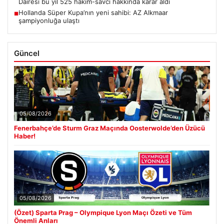
Dairesi bu yıl 525 hakim-savcı hakkında karar aldı
Hollanda Süper Kupa’nın yeni sahibi: AZ Alkmaar
■
şampiyonluğa ulaştı
Güncel
05/08/2026
Fenerbahçe’de Sturm Graz Maçında Oosterwolde’den Üzücü
Haber!
05/08/2026
(Özet) Sparta Prag – Olympique Lyon Maçı Özeti ve Tüm
Önemli Anları