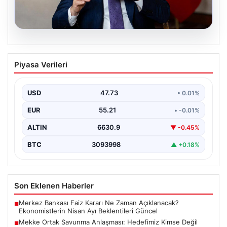
08.08.2026
Mekke Ortak Savunma Anlaşması:
Piyasa Verileri
Hedefimiz Kimse Değil
Dışişleri Bakanı Hakan Fidan, Mekke Ortak Savunma
Anlaşması hakkında yaptığı açıklamada, bu
USD
47.73
• 0.01%
düzenlemenin herhangi…
EUR
55.21
• -0.01%
ALTIN
6630.9
▼ -0.45%
BTC
3093998
▲ +0.18%
Son Eklenen Haberler
Merkez Bankası Faiz Kararı Ne Zaman Açıklanacak?
■
Ekonomistlerin Nisan Ayı Beklentileri Güncel
Mekke Ortak Savunma Anlaşması: Hedefimiz Kimse Değil
■