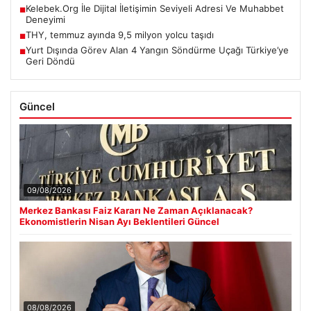
Kelebek.Org İle Dijital İletişimin Seviyeli Adresi Ve Muhabbet
■
Deneyimi
THY, temmuz ayında 9,5 milyon yolcu taşıdı
■
Yurt Dışında Görev Alan 4 Yangın Söndürme Uçağı Türkiye’ye
■
Geri Döndü
Güncel
09/08/2026
Merkez Bankası Faiz Kararı Ne Zaman Açıklanacak?
Ekonomistlerin Nisan Ayı Beklentileri Güncel
08/08/2026