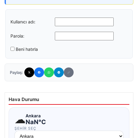
Kullanıcı adı:
Parola:
Beni hatırla
Paylaş:
Hava Durumu
☁
Ankara
NaN°C
ŞEHIR SEÇ