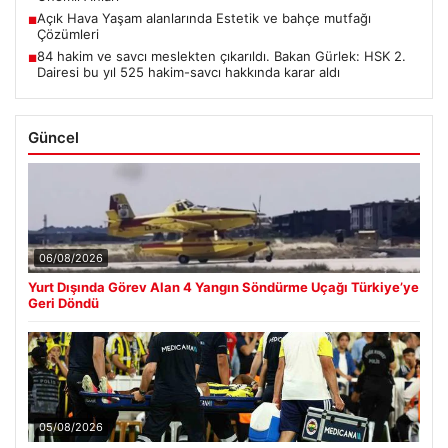
Açık Hava Yaşam alanlarında Estetik ve bahçe mutfağı
■
Çözümleri
84 hakim ve savcı meslekten çıkarıldı. Bakan Gürlek: HSK 2.
■
Dairesi bu yıl 525 hakim-savcı hakkında karar aldı
Güncel
06/08/2026
Yurt Dışında Görev Alan 4 Yangın Söndürme Uçağı Türkiye’ye
Geri Döndü
05/08/2026