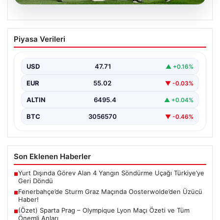
05.08.2026
Fenerbahçe’de Sturm Graz Maçında
Piyasa Verileri
Oosterwolde’den Üzücü Haber!
Futbolseverler, Şampiyonlar Ligi 3. ön eleme turunda
gerçekleşen heyecan dolu mücadelede Fenerbahçe'nin
USD
47.71
▲ +0.16%
Sturm Graz…
EUR
55.02
▼ -0.03%
ALTIN
6495.4
▲ +0.04%
BTC
3056570
▼ -0.46%
Son Eklenen Haberler
Yurt Dışında Görev Alan 4 Yangın Söndürme Uçağı Türkiye’ye
■
Geri Döndü
Fenerbahçe’de Sturm Graz Maçında Oosterwolde’den Üzücü
■
Haber!
(Özet) Sparta Prag – Olympique Lyon Maçı Özeti ve Tüm
■
Önemli Anları