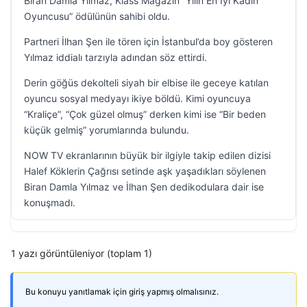
Biran Damla Yılmaz, Klass Magazin “Yılın En İyi Kadın
Oyuncusu” ödülünün sahibi oldu.
Partneri İlhan Şen ile tören için İstanbul’da boy gösteren
Yılmaz iddialı tarzıyla adından söz ettirdi.
Derin göğüs dekolteli siyah bir elbise ile geceye katılan
oyuncu sosyal medyayı ikiye böldü. Kimi oyuncuya
“Kraliçe”, “Çok güzel olmuş” derken kimi ise “Bir beden
küçük gelmiş” yorumlarında bulundu.
NOW TV ekranlarının büyük bir ilgiyle takip edilen dizisi
Halef Köklerin Çağrısı setinde aşk yaşadıkları söylenen
Biran Damla Yılmaz ve İlhan Şen dedikodulara dair ise
konuşmadı.
1 yazı görüntüleniyor (toplam 1)
Bu konuyu yanıtlamak için giriş yapmış olmalısınız.