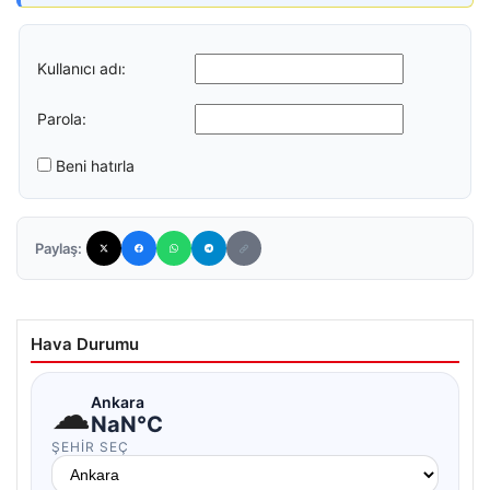
Kullanıcı adı:
Parola:
Beni hatırla
Paylaş:
Hava Durumu
☁
Ankara
NaN°C
ŞEHIR SEÇ