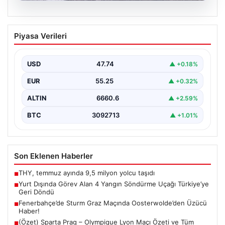
06.08.2026
Yurt Dışında Görev Alan 4 Yangın
Piyasa Verileri
Söndürme Uçağı Türkiye’ye Geri Döndü
Orman Genel Müdürlüğü tarafından yapılan açıklamaya
göre, yaz boyunca İspanya ve Fransa’da çıkan orman…
USD
47.74
▲ +0.18%
EUR
55.25
▲ +0.32%
ALTIN
6660.6
▲ +2.59%
BTC
3092713
▲ +1.01%
Son Eklenen Haberler
THY, temmuz ayında 9,5 milyon yolcu taşıdı
■
Yurt Dışında Görev Alan 4 Yangın Söndürme Uçağı Türkiye’ye
■
Geri Döndü
Fenerbahçe’de Sturm Graz Maçında Oosterwolde’den Üzücü
■
Haber!
(Özet) Sparta Prag – Olympique Lyon Maçı Özeti ve Tüm
■