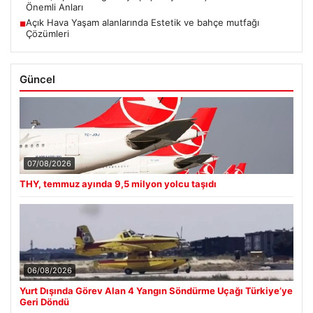
Önemli Anları
Açık Hava Yaşam alanlarında Estetik ve bahçe mutfağı
■
Çözümleri
Güncel
07/08/2026
THY, temmuz ayında 9,5 milyon yolcu taşıdı
06/08/2026
Yurt Dışında Görev Alan 4 Yangın Söndürme Uçağı Türkiye’ye
Geri Döndü