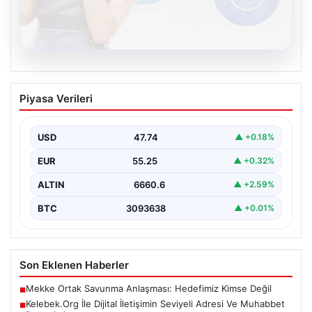
08.08.2026
Kelebek.Org İle Dijital İletişimin Seviyeli
Piyasa Verileri
Adresi Ve Muhabbet Deneyimi
İnternet ortamında bireylerin kaliteli bir biçimde bağlantı
kurması kritik bir hassasiyet taşımaktadır. Halen pek…
USD
47.74
▲ +0.18%
EUR
55.25
▲ +0.32%
ALTIN
6660.6
▲ +2.59%
BTC
3093638
▲ +0.01%
Son Eklenen Haberler
Mekke Ortak Savunma Anlaşması: Hedefimiz Kimse Değil
■
Kelebek.Org İle Dijital İletişimin Seviyeli Adresi Ve Muhabbet
■