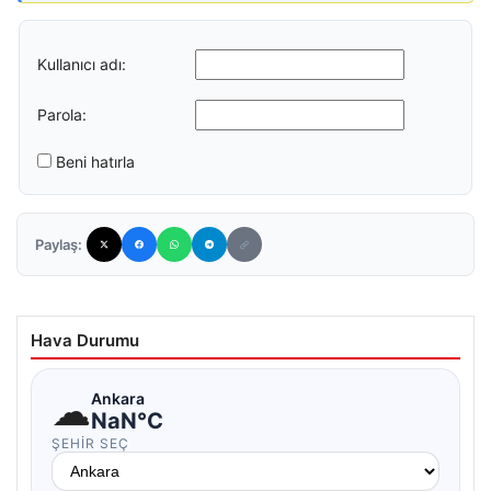
Kullanıcı adı:
Parola:
Beni hatırla
Paylaş:
Hava Durumu
☁
Ankara
NaN°C
ŞEHIR SEÇ