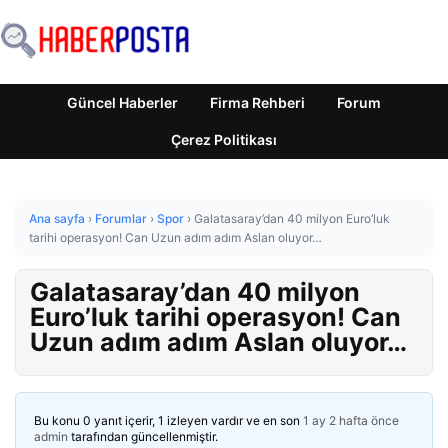
Güncel Haberler
Firma Rehberi
Forum
Çerez Politikası
Ana sayfa
›
Forumlar
›
Spor
›
Galatasaray’dan 40 milyon Euro’luk
tarihi operasyon! Can Uzun adım adım Aslan oluyor…
Galatasaray’dan 40 milyon
Euro’luk tarihi operasyon! Can
Uzun adım adım Aslan oluyor…
Bu konu 0 yanıt içerir, 1 izleyen vardır ve en son
1 ay 2 hafta önce
admin
tarafından güncellenmiştir.