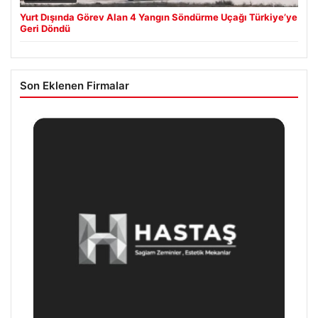
Yurt Dışında Görev Alan 4 Yangın Söndürme Uçağı Türkiye’ye
Geri Döndü
Son Eklenen Firmalar