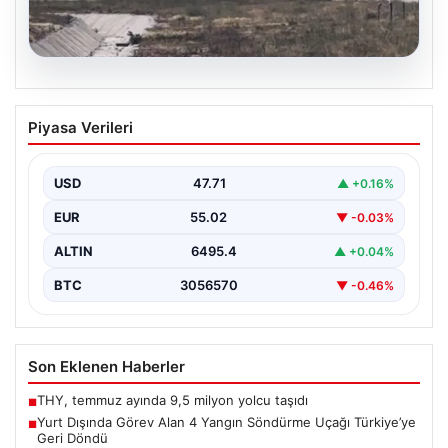
06.08.2026
Yurt Dışında Görev Alan 4 Yangın
Piyasa Verileri
Söndürme Uçağı Türkiye’ye Geri Döndü
Orman Genel Müdürlüğü tarafından yapılan açıklamaya
göre, yaz boyunca İspanya ve Fransa’da çıkan orman…
USD
47.71
▲ +0.16%
EUR
55.02
▼ -0.03%
ALTIN
6495.4
▲ +0.04%
BTC
3056570
▼ -0.46%
Son Eklenen Haberler
THY, temmuz ayında 9,5 milyon yolcu taşıdı
■
Yurt Dışında Görev Alan 4 Yangın Söndürme Uçağı Türkiye’ye
■
Geri Döndü