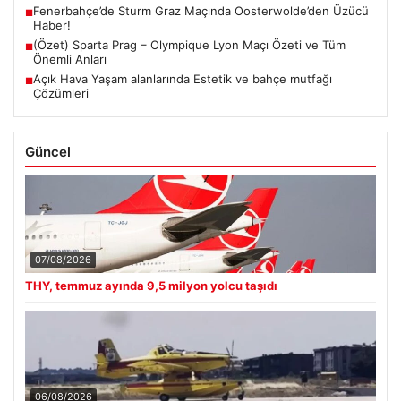
Fenerbahçe’de Sturm Graz Maçında Oosterwolde’den Üzücü
■
Haber!
(Özet) Sparta Prag – Olympique Lyon Maçı Özeti ve Tüm
■
Önemli Anları
Açık Hava Yaşam alanlarında Estetik ve bahçe mutfağı
■
Çözümleri
Güncel
07/08/2026
THY, temmuz ayında 9,5 milyon yolcu taşıdı
06/08/2026