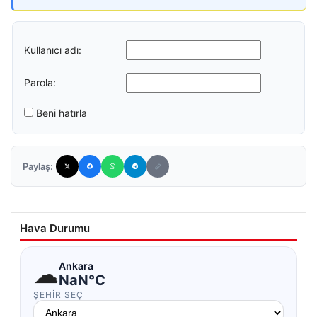
Kullanıcı adı:
Parola:
Beni hatırla
Paylaş:
Hava Durumu
☁
Ankara
NaN°C
ŞEHIR SEÇ