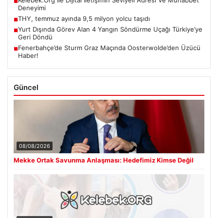
■
Deneyimi
THY, temmuz ayında 9,5 milyon yolcu taşıdı
■
Yurt Dışında Görev Alan 4 Yangın Söndürme Uçağı Türkiye’ye
■
Geri Döndü
Fenerbahçe’de Sturm Graz Maçında Oosterwolde’den Üzücü
■
Haber!
Güncel
08/08/2026
Mekke Ortak Savunma Anlaşması: Hedefimiz Kimse Değil