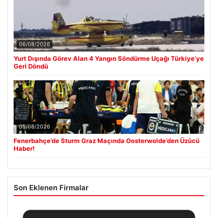
06/08/2026
Yurt Dışında Görev Alan 4 Yangın Söndürme Uçağı Türkiye’ye
Geri Döndü
05/08/2026
Fenerbahçe’de Sturm Graz Maçında Oosterwolde’den Üzücü
Haber!
Son Eklenen Firmalar