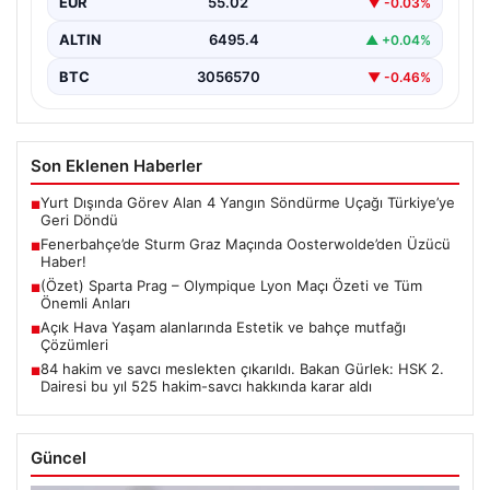
EUR
55.02
▼ -0.03%
ALTIN
6495.4
▲ +0.04%
BTC
3056570
▼ -0.46%
Son Eklenen Haberler
Yurt Dışında Görev Alan 4 Yangın Söndürme Uçağı Türkiye’ye
■
Geri Döndü
Fenerbahçe’de Sturm Graz Maçında Oosterwolde’den Üzücü
■
Haber!
(Özet) Sparta Prag – Olympique Lyon Maçı Özeti ve Tüm
■
Önemli Anları
Açık Hava Yaşam alanlarında Estetik ve bahçe mutfağı
■
Çözümleri
84 hakim ve savcı meslekten çıkarıldı. Bakan Gürlek: HSK 2.
■
Dairesi bu yıl 525 hakim-savcı hakkında karar aldı
Güncel