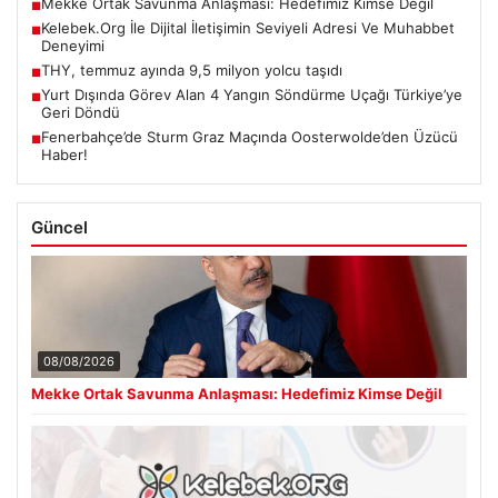
Mekke Ortak Savunma Anlaşması: Hedefimiz Kimse Değil
■
Kelebek.Org İle Dijital İletişimin Seviyeli Adresi Ve Muhabbet
■
Deneyimi
THY, temmuz ayında 9,5 milyon yolcu taşıdı
■
Yurt Dışında Görev Alan 4 Yangın Söndürme Uçağı Türkiye’ye
■
Geri Döndü
Fenerbahçe’de Sturm Graz Maçında Oosterwolde’den Üzücü
■
Haber!
Güncel
08/08/2026
Mekke Ortak Savunma Anlaşması: Hedefimiz Kimse Değil