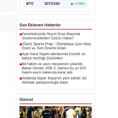
BTC
3070330
▲ +1.19%
Son Eklenen Haberler
Fenerbahçe’de Sturm Graz Maçında
■
Oosterwolde’den Üzücü Haber!
(Özet) Sparta Prag – Olympique Lyon Maçı
■
Özeti ve Tüm Önemli Anları
Açık Hava Yaşam alanlarında Estetik ve
■
bahçe mutfağı Çözümleri
84 hakim ve savcı meslekten çıkarıldı.
■
Bakan Gürlek: HSK 2. Dairesi bu yıl 525
hakim-savcı hakkında karar aldı
Hollanda Süper Kupa’nın yeni sahibi: AZ
■
Alkmaar şampiyonluğa ulaştı
Güncel