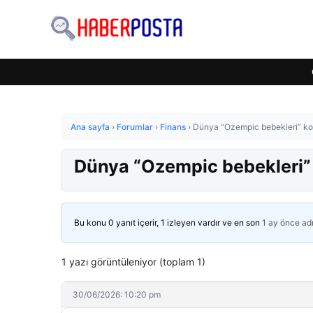
Ana sayfa
›
Forumlar
›
Finans
›
Dünya “Ozempic bebekleri” kon
Dünya “Ozempic bebekleri” 
Bu konu 0 yanıt içerir, 1 izleyen vardır ve en son
1 ay önce
ad
1 yazı görüntüleniyor (toplam 1)
30/06/2026: 10:20 pm