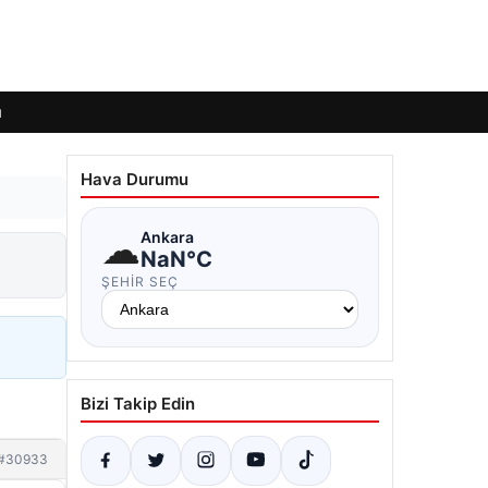
ı
Hava Durumu
☁
Ankara
NaN°C
ŞEHIR SEÇ
Bizi Takip Edin
#30933