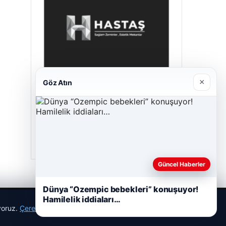
×
Göz Atın
Enes Kaplan Avukatlık Bürosu
28/04/2026
Güncel Haberler
Dünya “Ozempic bebekleri” konuşuyor!
Hamilelik iddiaları…
ıyoruz.
Çerez Politikamız
Reddet
Kabul Et