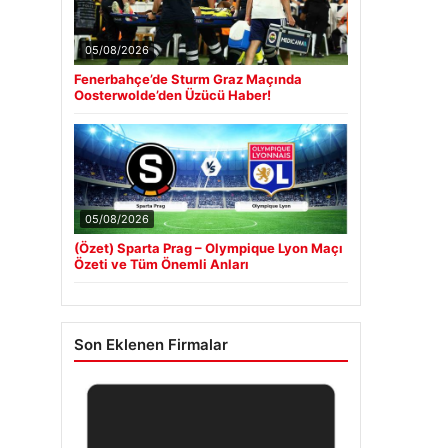
05/08/2026
Fenerbahçe’de Sturm Graz Maçında
Oosterwolde’den Üzücü Haber!
05/08/2026
(Özet) Sparta Prag – Olympique Lyon Maçı
Özeti ve Tüm Önemli Anları
Son Eklenen Firmalar