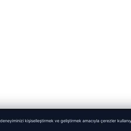
 deneyiminizi kişiselleştirmek ve geliştirmek amacıyla çerezler kullan
malta work and study
|
lemagrup.com.tr