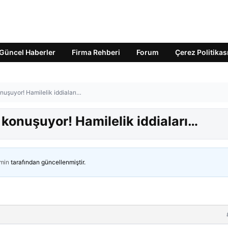
Güncel Haberler
Firma Rehberi
Forum
Çerez Politikas
uşuyor! Hamilelik iddiaları…
konuşuyor! Hamilelik iddiaları…
min
tarafından güncellenmiştir.