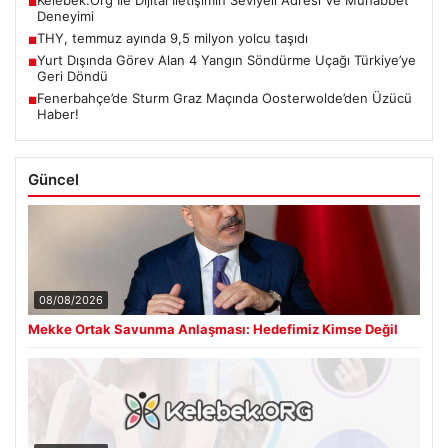
■
Deneyimi
THY, temmuz ayında 9,5 milyon yolcu taşıdı
■
Yurt Dışında Görev Alan 4 Yangın Söndürme Uçağı Türkiye’ye
■
Geri Döndü
Fenerbahçe’de Sturm Graz Maçında Oosterwolde’den Üzücü
■
Haber!
Güncel
08/08/2026
Mekke Ortak Savunma Anlaşması: Hedefimiz Kimse Değil