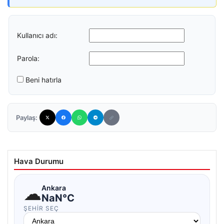
Kullanıcı adı:
Parola:
Beni hatırla
Paylaş:
Hava Durumu
☁
Ankara
NaN°C
ŞEHIR SEÇ