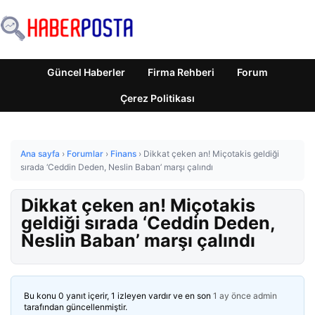
Güncel Haberler
Firma Rehberi
Forum
Çerez Politikası
Ana sayfa
›
Forumlar
›
Finans
›
Dikkat çeken an! Miçotakis geldiği
sırada ‘Ceddin Deden, Neslin Baban’ marşı çalındı
Dikkat çeken an! Miçotakis
geldiği sırada ‘Ceddin Deden,
Neslin Baban’ marşı çalındı
Bu konu 0 yanıt içerir, 1 izleyen vardır ve en son
1 ay önce
admin
tarafından güncellenmiştir.