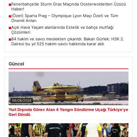
Fenerbahçe’de Sturm Graz Maçında Oosterwolde’den Üzücü
■
Haber!
(Özet) Sparta Prag – Olympique Lyon Maçı Özeti ve Tüm
■
Önemli Anları
Açık Hava Yaşam alanlarında Estetik ve bahçe mutfağı
■
Çözümleri
84 hakim ve savcı meslekten çıkarıldı. Bakan Gürlek: HSK 2.
■
Dairesi bu yıl 525 hakim-savcı hakkında karar aldı
Güncel
06/08/2026
Yurt Dışında Görev Alan 4 Yangın Söndürme Uçağı Türkiye’ye
Geri Döndü