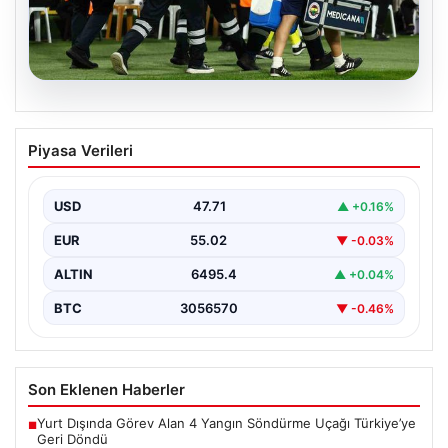
05.08.2026
Fenerbahçe’de Sturm Graz Maçında
Piyasa Verileri
Oosterwolde’den Üzücü Haber!
Futbolseverler, Şampiyonlar Ligi 3. ön eleme turunda
gerçekleşen heyecan dolu mücadelede Fenerbahçe'nin
USD
47.71
▲ +0.16%
Sturm Graz…
EUR
55.02
▼ -0.03%
ALTIN
6495.4
▲ +0.04%
BTC
3056570
▼ -0.46%
Son Eklenen Haberler
Yurt Dışında Görev Alan 4 Yangın Söndürme Uçağı Türkiye’ye
■
Geri Döndü