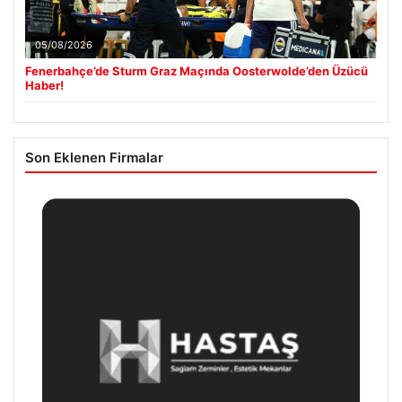
05/08/2026
Fenerbahçe’de Sturm Graz Maçında Oosterwolde’den Üzücü
Haber!
Son Eklenen Firmalar