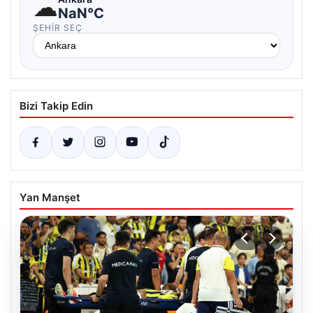
☁
NaN°C
ŞEHIR SEÇ
Bizi Takip Edin
Yan Manşet