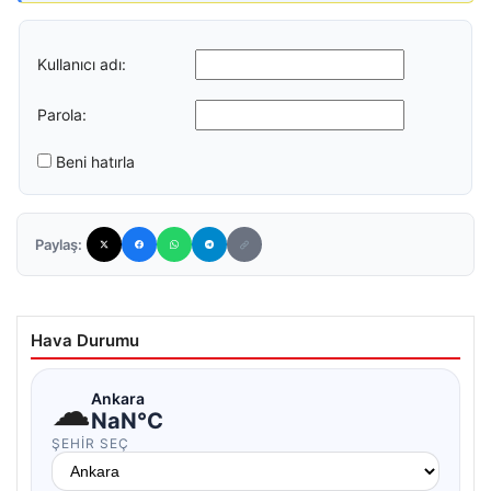
Kullanıcı adı:
Parola:
Beni hatırla
Paylaş:
Hava Durumu
☁
Ankara
NaN°C
ŞEHIR SEÇ