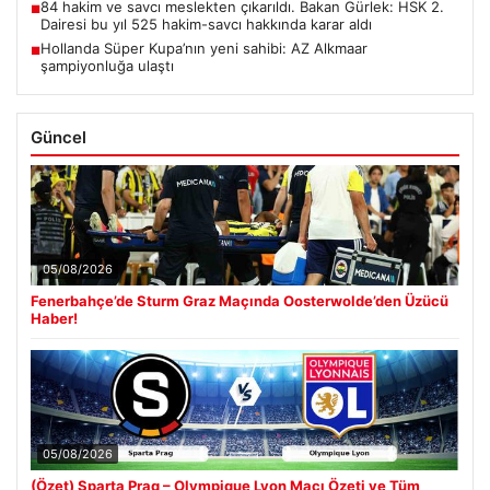
84 hakim ve savcı meslekten çıkarıldı. Bakan Gürlek: HSK 2.
■
Dairesi bu yıl 525 hakim-savcı hakkında karar aldı
Hollanda Süper Kupa’nın yeni sahibi: AZ Alkmaar
■
şampiyonluğa ulaştı
Güncel
05/08/2026
Fenerbahçe’de Sturm Graz Maçında Oosterwolde’den Üzücü
Haber!
05/08/2026
(Özet) Sparta Prag – Olympique Lyon Maçı Özeti ve Tüm