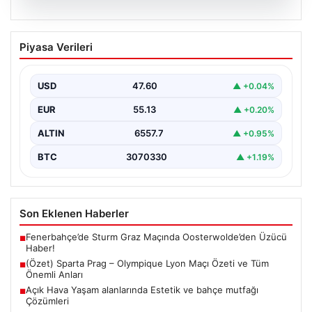
05.08.2026
(Özet) Sparta Prag – Olympique Lyon
Piyasa Verileri
Maçı Özeti ve Tüm Önemli Anları
USD
47.60
▲ +0.04%
EUR
55.13
▲ +0.20%
ALTIN
6557.7
▲ +0.95%
BTC
3070330
▲ +1.19%
Son Eklenen Haberler
Fenerbahçe’de Sturm Graz Maçında Oosterwolde’den Üzücü
■
Haber!
(Özet) Sparta Prag – Olympique Lyon Maçı Özeti ve Tüm
■
Önemli Anları
Açık Hava Yaşam alanlarında Estetik ve bahçe mutfağı
■
Çözümleri