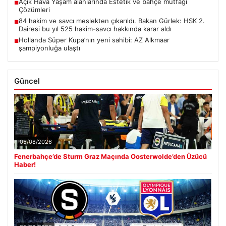
Açık Hava Yaşam alanlarında Estetik ve bahçe mutfağı
■
Çözümleri
84 hakim ve savcı meslekten çıkarıldı. Bakan Gürlek: HSK 2.
■
Dairesi bu yıl 525 hakim-savcı hakkında karar aldı
Hollanda Süper Kupa’nın yeni sahibi: AZ Alkmaar
■
şampiyonluğa ulaştı
Güncel
05/08/2026
Fenerbahçe’de Sturm Graz Maçında Oosterwolde’den Üzücü
Haber!