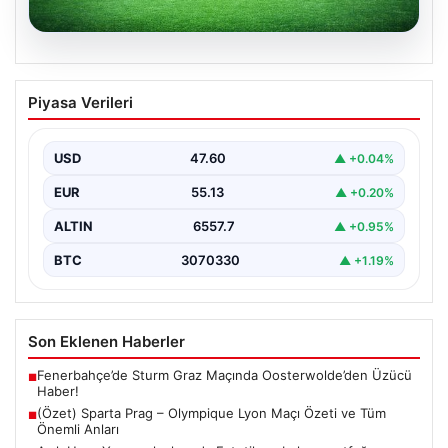
05.08.2026
(Özet) Sparta Prag – Olympique Lyon
Piyasa Verileri
Maçı Özeti ve Tüm Önemli Anları
USD
47.60
▲ +0.04%
EUR
55.13
▲ +0.20%
ALTIN
6557.7
▲ +0.95%
BTC
3070330
▲ +1.19%
Son Eklenen Haberler
Fenerbahçe’de Sturm Graz Maçında Oosterwolde’den Üzücü
■
Haber!
(Özet) Sparta Prag – Olympique Lyon Maçı Özeti ve Tüm
■
Önemli Anları