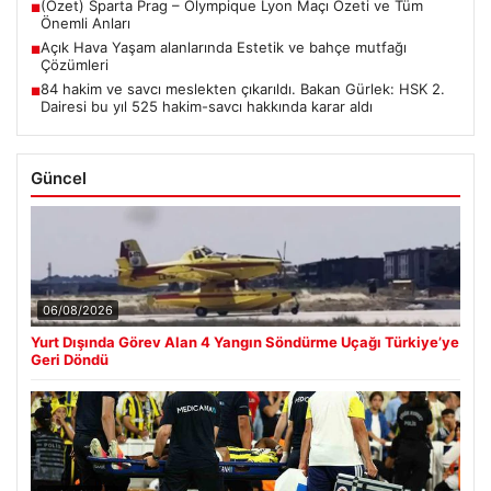
(Özet) Sparta Prag – Olympique Lyon Maçı Özeti ve Tüm
■
Önemli Anları
Açık Hava Yaşam alanlarında Estetik ve bahçe mutfağı
■
Çözümleri
84 hakim ve savcı meslekten çıkarıldı. Bakan Gürlek: HSK 2.
■
Dairesi bu yıl 525 hakim-savcı hakkında karar aldı
Güncel
06/08/2026
Yurt Dışında Görev Alan 4 Yangın Söndürme Uçağı Türkiye’ye
Geri Döndü