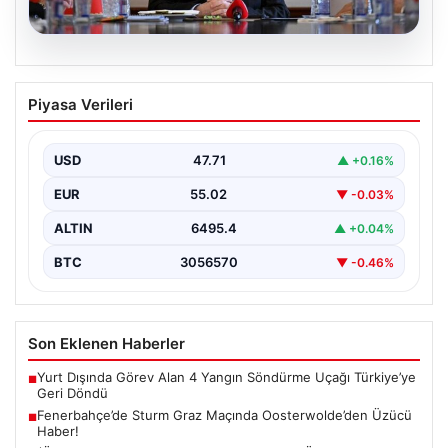
04.08.2026
84 hakim ve savcı meslekten çıkarıldı.
Piyasa Verileri
Bakan Gürlek: HSK 2. Dairesi bu yıl 525
hakim-savcı hakkında karar aldı
USD
47.71
▲ +0.16%
EUR
55.02
▼ -0.03%
ALTIN
6495.4
▲ +0.04%
BTC
3056570
▼ -0.46%
Son Eklenen Haberler
Yurt Dışında Görev Alan 4 Yangın Söndürme Uçağı Türkiye’ye
■
Geri Döndü
Fenerbahçe’de Sturm Graz Maçında Oosterwolde’den Üzücü
■
Haber!