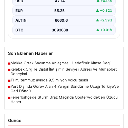
USD
47.74
▲ +0.18%
EUR
55.25
▲ +0.32%
ALTIN
6660.6
▲ +2.59%
BTC
3093638
▲ +0.01%
Son Eklenen Haberler
Mekke Ortak Savunma Anlaşması: Hedefimiz Kimse Değil
■
Kelebek.Org İle Dijital İletişimin Seviyeli Adresi Ve Muhabbet
■
Deneyimi
THY, temmuz ayında 9,5 milyon yolcu taşıdı
■
Yurt Dışında Görev Alan 4 Yangın Söndürme Uçağı Türkiye’ye
■
Geri Döndü
Fenerbahçe’de Sturm Graz Maçında Oosterwolde’den Üzücü
■
Haber!
Güncel