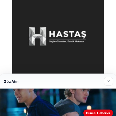
×
Göz Atın
Enes Kaplan Avukatlık Bürosu
28/04/2026
Web sitemizi nasıl kullandığınızı daha iyi anlayabilmek,
deneyiminizi kişiselleştirmek ve geliştirmek amacıyla çerezler
Güncel Haberler