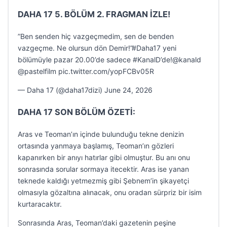
DAHA 17 5. BÖLÜM 2. FRAGMAN İZLE!
”Ben senden hiç vazgeçmedim, sen de benden
vazgeçme. Ne olursun dön Demir!”#Daha17 yeni
bölümüyle pazar 20.00’de sadece #KanalD’de!@kanald
@pastelfilm pic.twitter.com/yopFCBv05R
— Daha 17 (@daha17dizi) June 24, 2026
DAHA 17 SON BÖLÜM ÖZETİ:
Aras ve Teoman’ın içinde bulunduğu tekne denizin
ortasında yanmaya başlamış, Teoman’ın gözleri
kapanırken bir anıyı hatırlar gibi olmuştur. Bu anı onu
sonrasında sorular sormaya itecektir. Aras ise yanan
teknede kaldığı yetmezmiş gibi Şebnem’in şikayetçi
olmasıyla gözaltına alınacak, onu oradan sürpriz bir isim
kurtaracaktır.
Sonrasında Aras, Teoman’daki gazetenin peşine