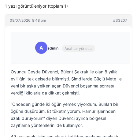
1 yazı görüntüleniyor (toplam 1)
09/07/2026: 8:48 pm
#33207
A
admin
Anahtar yönetici
Oyuncu Ceyda Düvenci, Bülent Şakrak ile olan 8 yıllık
evliliğini tek celsede bitirmişti. Şimdilerde Güçlü Mete ile
yeni bir aşka yelken açan Düvenci boşanma sonrası
verdiği kilolarla da dikkat çekmişti.
“Önceden günde iki öğün yemek yiyordum. Bunları bir
öğüne düşürdüm. Et tüketmiyorum. Hamur işlerinden
uzak duruyorum” diyen Düvenci ayrıca bölgesel
zayıflama yöntemlerini de kullanıyor.
49 yaşındaki isim son olarak tatilden pozlarını paylaştı.