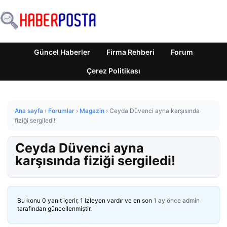
Güncel Haberler
Firma Rehberi
Forum
Çerez Politikası
Ana sayfa
›
Forumlar
›
Magazin
›
Ceyda Düvenci ayna karşısında
fiziği sergiledi!
Ceyda Düvenci ayna
karşısında fiziği sergiledi!
Bu konu 0 yanıt içerir, 1 izleyen vardır ve en son
1 ay önce
admin
tarafından güncellenmiştir.