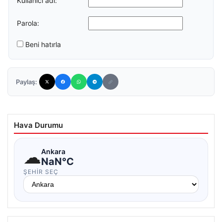
Kullanıcı adı:
Parola:
Beni hatırla
Paylaş:
Hava Durumu
☁
Ankara
NaN°C
ŞEHIR SEÇ