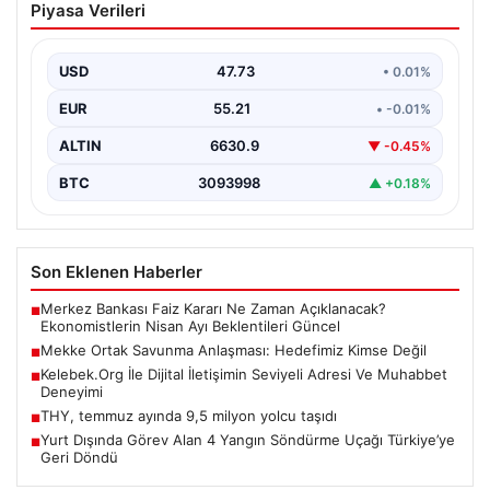
Piyasa Verileri
Hedefimiz Kimse Değil
Dışişleri Bakanı Hakan Fidan, Mekke Ortak Savunma
Anlaşması hakkında yaptığı açıklamada, bu
USD
47.73
• 0.01%
düzenlemenin herhangi…
EUR
55.21
• -0.01%
ALTIN
6630.9
▼ -0.45%
BTC
3093998
▲ +0.18%
Son Eklenen Haberler
Merkez Bankası Faiz Kararı Ne Zaman Açıklanacak?
■
Ekonomistlerin Nisan Ayı Beklentileri Güncel
Mekke Ortak Savunma Anlaşması: Hedefimiz Kimse Değil
■
Kelebek.Org İle Dijital İletişimin Seviyeli Adresi Ve Muhabbet
■
Deneyimi
THY, temmuz ayında 9,5 milyon yolcu taşıdı
■
Yurt Dışında Görev Alan 4 Yangın Söndürme Uçağı Türkiye’ye
■
Geri Döndü