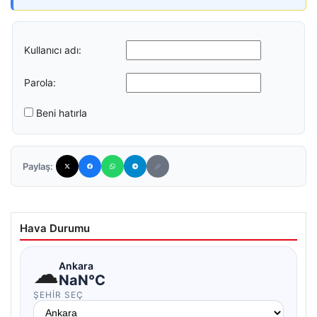
Kullanıcı adı:
Parola:
Beni hatırla
Paylaş:
Hava Durumu
☁
Ankara
NaN°C
ŞEHIR SEÇ