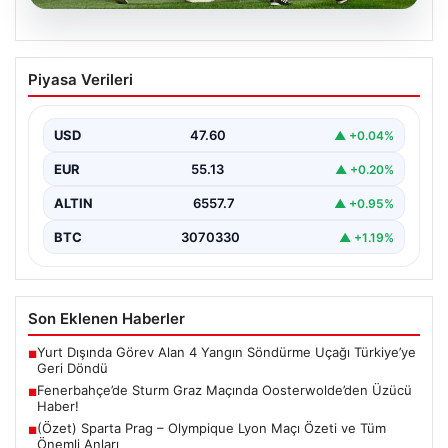
05.08.2026
Fenerbahçe’de Sturm Graz Maçında
Piyasa Verileri
Oosterwolde’den Üzücü Haber!
Futbolseverler, Şampiyonlar Ligi 3. ön eleme turunda
gerçekleşen heyecan dolu mücadelede Fenerbahçe'nin
USD
47.60
▲ +0.04%
Sturm Graz…
EUR
55.13
▲ +0.20%
ALTIN
6557.7
▲ +0.95%
BTC
3070330
▲ +1.19%
Son Eklenen Haberler
Yurt Dışında Görev Alan 4 Yangın Söndürme Uçağı Türkiye’ye
■
Geri Döndü
Fenerbahçe’de Sturm Graz Maçında Oosterwolde’den Üzücü
■
Haber!
(Özet) Sparta Prag – Olympique Lyon Maçı Özeti ve Tüm
■
Önemli Anları