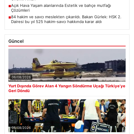
Açık Hava Yaşam alanlarında Estetik ve bahçe mutfağı
■
Çözümleri
84 hakim ve savcı meslekten çıkarıldı. Bakan Gürlek: HSK 2.
■
Dairesi bu yıl 525 hakim-savcı hakkında karar aldı
Güncel
06/08/2026
Yurt Dışında Görev Alan 4 Yangın Söndürme Uçağı Türkiye’ye
Geri Döndü
05/08/2026