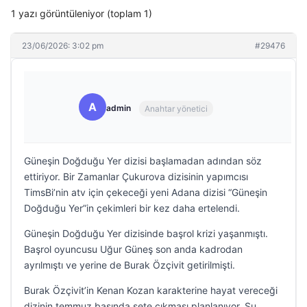
1 yazı görüntüleniyor (toplam 1)
23/06/2026: 3:02 pm
#29476
A
admin
Anahtar yönetici
Güneşin Doğduğu Yer dizisi başlamadan adından söz
ettiriyor. Bir Zamanlar Çukurova dizisinin yapımcısı
TimsBi’nin atv için çekeceği yeni Adana dizisi “Güneşin
Doğduğu Yer”in çekimleri bir kez daha ertelendi.
Güneşin Doğduğu Yer dizisinde başrol krizi yaşanmıştı.
Başrol oyuncusu Uğur Güneş son anda kadrodan
ayrılmıştı ve yerine de Burak Özçivit getirilmişti.
Burak Özçivit’in Kenan Kozan karakterine hayat vereceği
dizinin temmuz başında sete çıkması planlanıyor. Şu