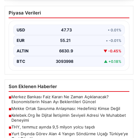
Mekke Ortak Savunma Anlaşması:
Piyasa Verileri
Hedefimiz Kimse Değil
Dışişleri Bakanı Hakan Fidan, Mekke Ortak Savunma
Anlaşması hakkında yaptığı açıklamada, bu
USD
47.73
• 0.01%
düzenlemenin herhangi…
EUR
55.21
• -0.01%
ALTIN
6630.9
▼ -0.45%
BTC
3093998
▲ +0.18%
Son Eklenen Haberler
Merkez Bankası Faiz Kararı Ne Zaman Açıklanacak?
■
Ekonomistlerin Nisan Ayı Beklentileri Güncel
Mekke Ortak Savunma Anlaşması: Hedefimiz Kimse Değil
■
Kelebek.Org İle Dijital İletişimin Seviyeli Adresi Ve Muhabbet
■
Deneyimi
THY, temmuz ayında 9,5 milyon yolcu taşıdı
■
Yurt Dışında Görev Alan 4 Yangın Söndürme Uçağı Türkiye’ye
■