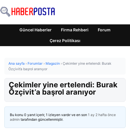
Güncel Haberler
Firma Rehberi
Forum
Çerez Politikası
Ana sayfa
›
Forumlar
›
Magazin
›
Çekimler yine ertelendi: Burak
Özçivit’a başrol aranıyor
Çekimler yine ertelendi: Burak
Özçivit’a başrol aranıyor
Bu konu 0 yanıt içerir, 1 izleyen vardır ve en son
1 ay 2 hafta önce
admin
tarafından güncellenmiştir.