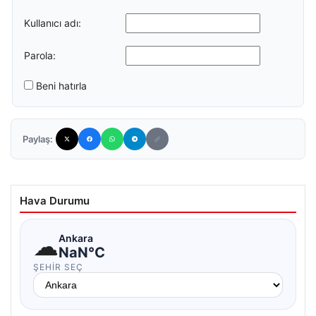
Kullanıcı adı:
Parola:
Beni hatırla
Paylaş:
Hava Durumu
☁
Ankara
NaN°C
ŞEHIR SEÇ