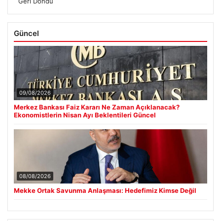
Geri Döndü
Güncel
09/08/2026
Merkez Bankası Faiz Kararı Ne Zaman Açıklanacak?
Ekonomistlerin Nisan Ayı Beklentileri Güncel
08/08/2026
Mekke Ortak Savunma Anlaşması: Hedefimiz Kimse Değil