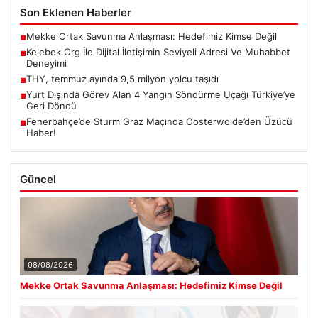
Son Eklenen Haberler
Mekke Ortak Savunma Anlaşması: Hedefimiz Kimse Değil
■
Kelebek.Org İle Dijital İletişimin Seviyeli Adresi Ve Muhabbet
■
Deneyimi
THY, temmuz ayında 9,5 milyon yolcu taşıdı
■
Yurt Dışında Görev Alan 4 Yangın Söndürme Uçağı Türkiye’ye
■
Geri Döndü
Fenerbahçe’de Sturm Graz Maçında Oosterwolde’den Üzücü
■
Haber!
Güncel
08/08/2026
Mekke Ortak Savunma Anlaşması: Hedefimiz Kimse Değil