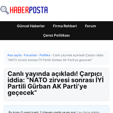
Güncel Haberler
Firma Rehberi
Forum
Çerez Politikası
Ana sayfa
›
Forumlar
›
Politika
›
Canlı yayında açıkladı! Çarpıcı iddia:
“NATO zirvesi sonrası İYİ Partili Gürban AK Parti’ye geçecek”
Canlı yayında açıkladı! Çarpıcı
iddia: “NATO zirvesi sonrası İYİ
Partili Gürban AK Parti’ye
geçecek”
Bu konu 0 yanıt içerir, 1 izleyen vardır ve en son
1 ay önce
admin