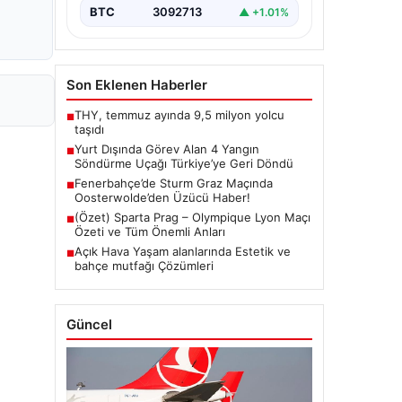
BTC
3092713
▲ +1.01%
Son Eklenen Haberler
THY, temmuz ayında 9,5 milyon yolcu
■
taşıdı
Yurt Dışında Görev Alan 4 Yangın
■
Söndürme Uçağı Türkiye’ye Geri Döndü
Fenerbahçe’de Sturm Graz Maçında
■
Oosterwolde’den Üzücü Haber!
(Özet) Sparta Prag – Olympique Lyon Maçı
■
Özeti ve Tüm Önemli Anları
Açık Hava Yaşam alanlarında Estetik ve
■
bahçe mutfağı Çözümleri
Güncel