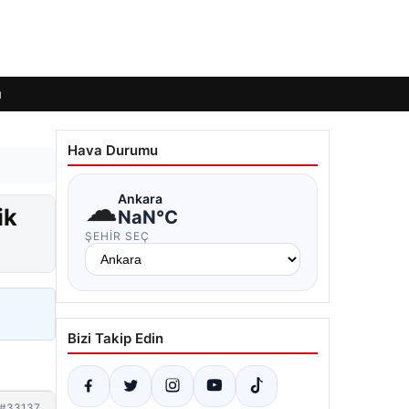
ı
Hava Durumu
☁
Ankara
ik
NaN°C
ŞEHIR SEÇ
Bizi Takip Edin
#33137