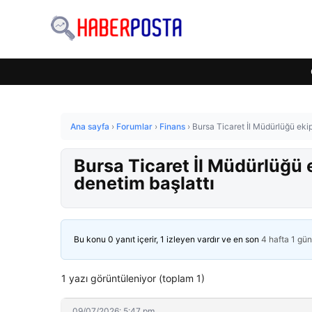
Ana sayfa
›
Forumlar
›
Finans
›
Bursa Ticaret İl Müdürlüğü ekipl
Bursa Ticaret İl Müdürlüğü e
denetim başlattı
Bu konu 0 yanıt içerir, 1 izleyen vardır ve en son
4 hafta 1 gü
1 yazı görüntüleniyor (toplam 1)
09/07/2026: 5:47 pm