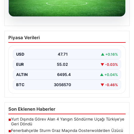
05.08.2026
(Özet) Sparta Prag – Olympique Lyon
Piyasa Verileri
Maçı Özeti ve Tüm Önemli Anları
USD
47.71
▲ +0.16%
EUR
55.02
▼ -0.03%
ALTIN
6495.4
▲ +0.04%
BTC
3056570
▼ -0.46%
Son Eklenen Haberler
Yurt Dışında Görev Alan 4 Yangın Söndürme Uçağı Türkiye’ye
■
Geri Döndü
Fenerbahçe’de Sturm Graz Maçında Oosterwolde’den Üzücü
■